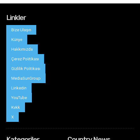
Linkler
Bize Ulaşın
Künye
Hakkımızda
Çerez Politikası
Gizlilik Politikası
MediaSunGroup
Linkedin
YouTube
Kvkk
X
Kategoriler
Country News