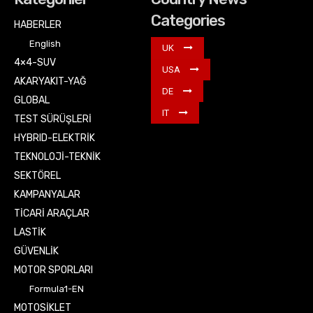
Categories
HABERLER
English
UK
4×4-SUV
USA
AKARYAKIT-YAĞ
DE
GLOBAL
IT
TEST SÜRÜŞLERİ
HYBRID-ELEKTRİK
TEKNOLOJİ-TEKNİK
SEKTÖREL
KAMPANYALAR
TİCARİ ARAÇLAR
LASTİK
GÜVENLİK
MOTOR SPORLARI
Formula1-EN
MOTOSİKLET