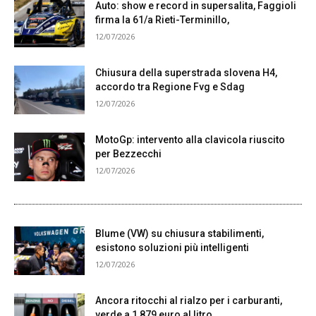
Auto: show e record in supersalita, Faggioli
firma la 61/a Rieti-Terminillo,
12/07/2026
Chiusura della superstrada slovena H4,
accordo tra Regione Fvg e Sdag
12/07/2026
MotoGp: intervento alla clavicola riuscito
per Bezzecchi
12/07/2026
Blume (VW) su chiusura stabilimenti,
esistono soluzioni più intelligenti
12/07/2026
Ancora ritocchi al rialzo per i carburanti,
verde a 1,879 euro al litro