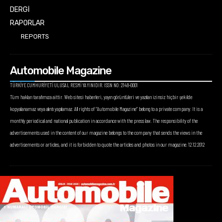
DERGİ
RAPORLAR
REPORTS
Automobile Magazine
TÜRKİYE CUMHURİYETİ ULUSAL RESMİ YAYINIDIR. ISSN NO: 2148-0001
Tüm hakları tarafımıza aittir. Web sitesi haberleri, yayın görüntüleri ve yazıları izinsiz hiçbir şekilde
kopyalanamaz veya alıntı yapılamaz. All rights of “Automobile Magazine” belong to a private company. It is a
monthly periodical and national publication in accordance with the press law. The responsibility of the
advertisements used in the content of our magazine belongs to the company that sends the views in the
advertisements or articles, and it is forbidden to quote the articles and photos in our magazine. 12.12.2012