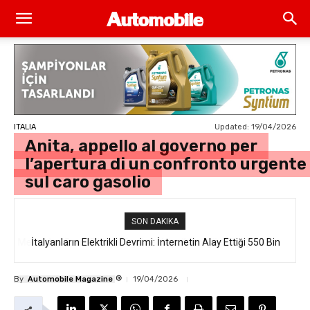
Updated:
19/04/2026
ITALIA
Anita, appello al governo per
l’apertura di un confronto urgente
sul caro gasolio
SON DAKIKA
İtalyanların Elektrikli Devrimi: İnternetin Alay Ettiği 550 Bin
Euro’luk “Ferrari Luce” Daha Satışa Çıkmadan Tükendi
®
By
Automobile Magazine
19/04/2026