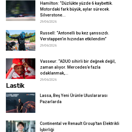
Hamilton: “Düzlükte yüzde 6 kaybettik.
Motordaki fark büyük, aylar sürecek.
Silverstone...
29/06/2026
Russell: “Antonelli bu kez şanssızdı.
Verstappen’in hızından etkilendim”
29/06/2026
Vasseur: “ADUO sihirli bir değnek değil,
zaman alıyor. Mercedes’e fazla
odaklanmak,...
29/06/2026
Lastik
Lassa, Beş Yeni Ürünle Uluslararası
Pazarlarda
Continental ve Renault Group’tan Elektrikli
İşbirliği