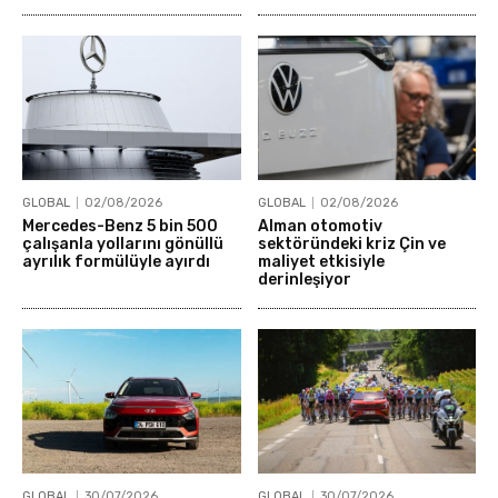
GLOBAL
02/08/2026
GLOBAL
02/08/2026
Mercedes-Benz 5 bin 500
Alman otomotiv
çalışanla yollarını gönüllü
sektöründeki kriz Çin ve
ayrılık formülüyle ayırdı
maliyet etkisiyle
derinleşiyor
GLOBAL
30/07/2026
GLOBAL
30/07/2026