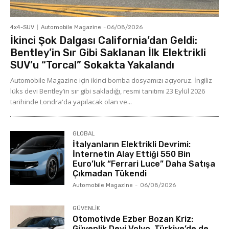
4x4-SUV
Automobile Magazine
-
06/08/2026
İkinci Şok Dalgası California’dan Geldi:
Bentley’in Sır Gibi Saklanan İlk Elektrikli
SUV’u “Torcal” Sokakta Yakalandı
Automobile Magazine için ikinci bomba dosyamızı açıyoruz. İngiliz
lüks devi Bentley’in sır gibi sakladığı, resmi tanıtımı 23 Eylül 2026
tarihinde Londra'da yapılacak olan ve...
GLOBAL
İtalyanların Elektrikli Devrimi:
İnternetin Alay Ettiği 550 Bin
Euro’luk “Ferrari Luce” Daha Satışa
Çıkmadan Tükendi
Automobile Magazine
-
06/08/2026
GÜVENLİK
Otomotivde Ezber Bozan Kriz:
Güvenlik Devi Volvo, Türkiye’de de