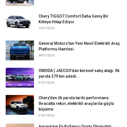
Chery TIGGO7 Comfort Daha Geniş Bir
Kitleye Hitap Ediyor
14/07/2026
General Motors’tan Yeni Nesil Elektrikli Araç
Platformu Hamlesi
08/07/2026
OMODA | JAECOO’dan küresel satış atağı: İlk
yarıda 379 bin adedi...
07/07/2026
Chery’den ilk yarıda tarihi performans:
İhracatta rekor, elektrikli araçlarda güçlü
büyüme
07/07/2026
Avrupa’nın En Kullanıcı Dostu Otomobili