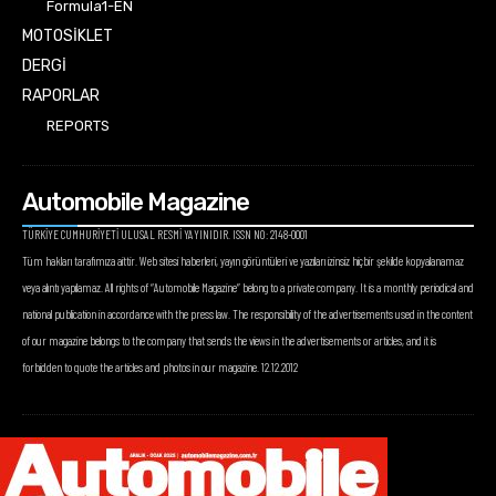
Formula1-EN
MOTOSİKLET
DERGİ
RAPORLAR
REPORTS
Automobile Magazine
TÜRKİYE CUMHURİYETİ ULUSAL RESMİ YAYINIDIR. ISSN NO: 2148-0001
Tüm hakları tarafımıza aittir. Web sitesi haberleri, yayın görüntüleri ve yazıları izinsiz hiçbir şekilde kopyalanamaz
veya alıntı yapılamaz. All rights of “Automobile Magazine” belong to a private company. It is a monthly periodical and
national publication in accordance with the press law. The responsibility of the advertisements used in the content
of our magazine belongs to the company that sends the views in the advertisements or articles, and it is
forbidden to quote the articles and photos in our magazine. 12.12.2012