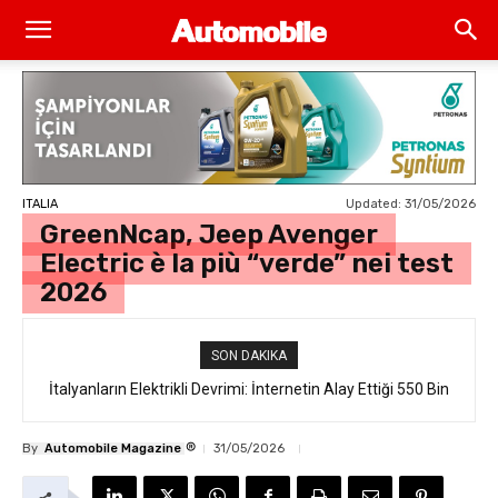
Updated:
31/05/2026
ITALIA
GreenNcap, Jeep Avenger
Electric è la più “verde” nei test
2026
SON DAKIKA
İtalyanların Elektrikli Devrimi: İnternetin Alay Ettiği 550 Bin
Euro’luk “Ferrari Luce” Daha Satışa Çıkmadan Tükendi
®
By
Automobile Magazine
31/05/2026