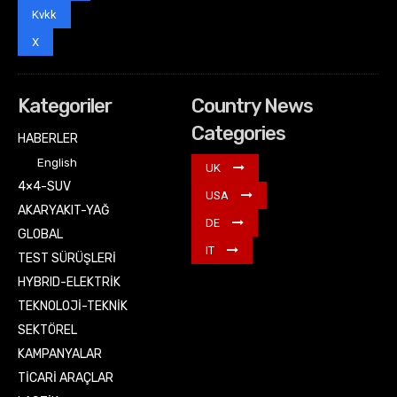
Kvkk
X
Kategoriler
Country News
Categories
HABERLER
English
UK
4×4-SUV
USA
AKARYAKIT-YAĞ
DE
GLOBAL
IT
TEST SÜRÜŞLERİ
HYBRID-ELEKTRİK
TEKNOLOJİ-TEKNİK
SEKTÖREL
KAMPANYALAR
TİCARİ ARAÇLAR