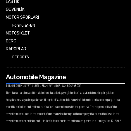
LASTİK
GÜVENLİK
MOTOR SPORLARI
Formula1-EN
MOTOSİKLET
DERGİ
RAPORLAR
REPORTS
Automobile Magazine
TÜRKİYE CUMHURİYETİ ULUSAL RESMİ YAYINIDIR. ISSN NO: 2148-0001
Tüm hakları tarafımıza aittir. Web sitesi haberleri, yayın görüntüleri ve yazıları izinsiz hiçbir şekilde
kopyalanamaz veya alıntı yapılamaz. All rights of “Automobile Magazine” belong to a private company. It is a
monthly periodical and national publication in accordance with the press law. The responsibility of the
advertisements used in the content of our magazine belongs to the company that sends the views in the
advertisements or articles, and it is forbidden to quote the articles and photos in our magazine. 12.12.2012