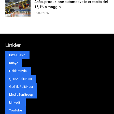
Linkler
Bize Ulaşın
Künye
Hakkımızda
Çerez Politikası
Gizlilik Politikası
MediaSunGroup
Linkedin
YouTube