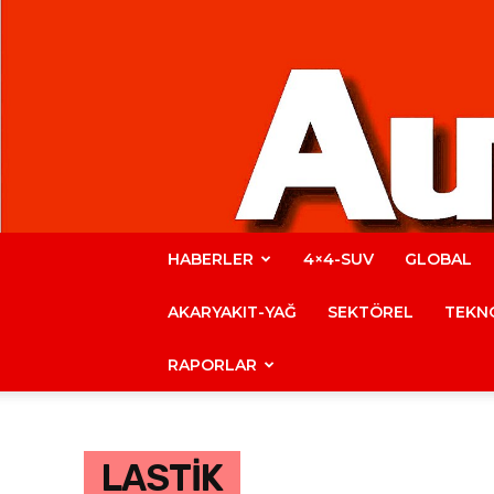
HABERLER
4×4-SUV
GLOBAL
AKARYAKIT-YAĞ
SEKTÖREL
TEKNO
RAPORLAR
LASTİK