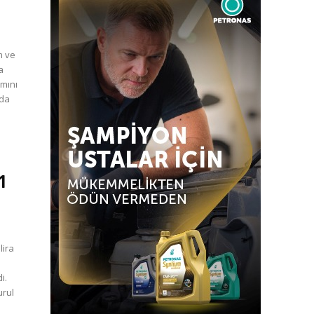
m ve
a
amını
nda
1
lira
i.
urul