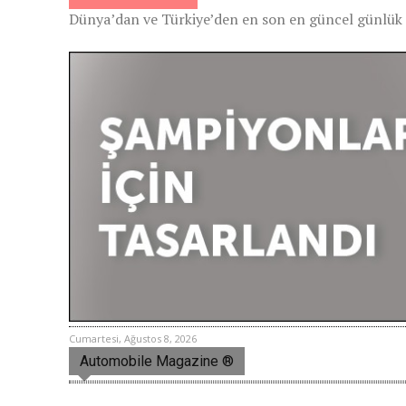
Dünya’dan ve Türkiye’den en son en güncel günlük s
Cumartesi, Ağustos 8, 2026
Automobile Magazine ®