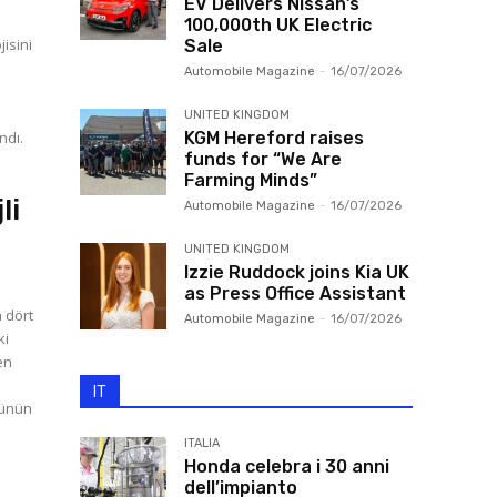
EV Delivers Nissan’s
100,000th UK Electric
jisini
Sale
Automobile Magazine
-
16/07/2026
UNITED KINGDOM
ndı.
KGM Hereford raises
funds for “We Are
Farming Minds”
li
Automobile Magazine
-
16/07/2026
UNITED KINGDOM
Izzie Ruddock joins Kia UK
as Press Office Assistant
 dört
Automobile Magazine
-
16/07/2026
ki
en
IT
ITALIA
Honda celebra i 30 anni
dell’impianto