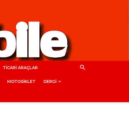
TİCARİ ARAÇLAR
MOTOSİKLET
DERGİ