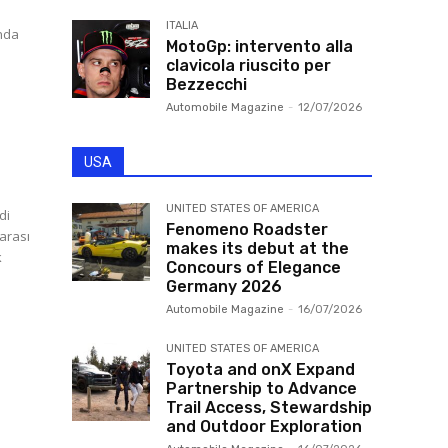
ITALIA
anda
MotoGp: intervento alla
clavicola riuscito per
Bezzecchi
Automobile Magazine
-
12/07/2026
USA
UNITED STATES OF AMERICA
di
Fenomeno Roadster
rarası
makes its debut at the
k
Concours of Elegance
Germany 2026
n
Automobile Magazine
-
16/07/2026
UNITED STATES OF AMERICA
Toyota and onX Expand
Partnership to Advance
Trail Access, Stewardship
and Outdoor Exploration