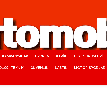
KAMPANYALAR
HYBRID-ELEKTRİK
TEST SÜRÜŞLERİ
Automobile
LOJİ-TEKNİK
GÜVENLİK
LASTİK
MOTOR SPORLARI
Magazine