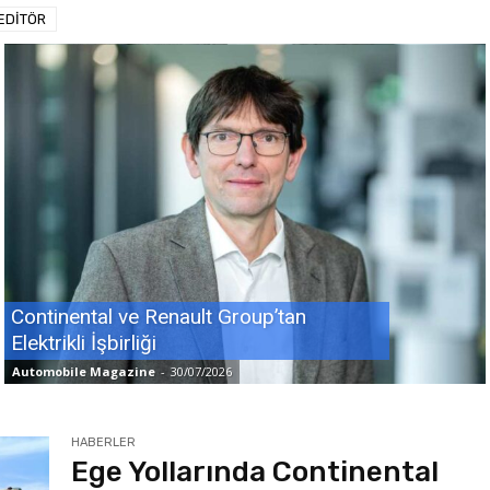
EDİTÖR
Continental ve Renault Group’tan
Elektrikli İşbirliği
Automobile Magazine
-
30/07/2026
HABERLER
Ege Yollarında Continental