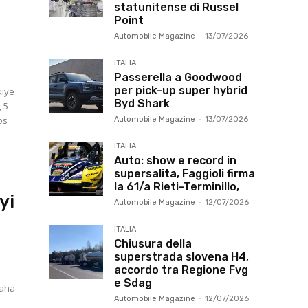
statunitense di Russel
Point
Automobile Magazine
-
13/07/2026
ITALIA
Passerella a Goodwood
per pick-up super hybrid
kiye
Byd Shark
 5
os
Automobile Magazine
-
13/07/2026
ITALIA
Auto: show e record in
supersalita, Faggioli firma
la 61/a Rieti-Terminillo,
yi
Automobile Magazine
-
12/07/2026
ITALIA
Chiusura della
superstrada slovena H4,
accordo tra Regione Fvg
e Sdag
daha
Automobile Magazine
-
12/07/2026