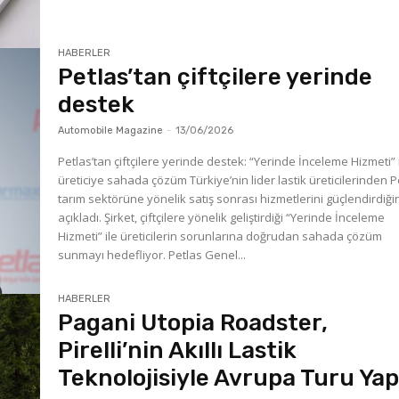
HABERLER
Petlas’tan çiftçilere yerinde
destek
Automobile Magazine
-
13/06/2026
Petlas’tan çiftçilere yerinde destek: “Yerinde İnceleme Hizmeti” 
üreticiye sahada çözüm Türkiye’nin lider lastik üreticilerinden P
tarım sektörüne yönelik satış sonrası hizmetlerini güçlendirdiği
açıkladı. Şirket, çiftçilere yönelik geliştirdiği “Yerinde İnceleme
Hizmeti” ile üreticilerin sorunlarına doğrudan sahada çözüm
sunmayı hedefliyor. Petlas Genel...
HABERLER
Pagani Utopia Roadster,
Pirelli’nin Akıllı Lastik
Teknolojisiyle Avrupa Turu Yap