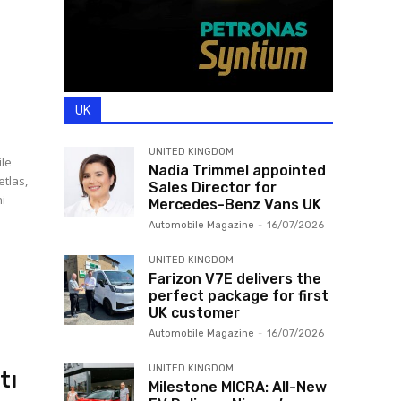
UK
UNITED KINGDOM
ile
Nadia Trimmel appointed
etlas,
Sales Director for
ni
Mercedes-Benz Vans UK
Automobile Magazine
-
16/07/2026
UNITED KINGDOM
Farizon V7E delivers the
perfect package for first
UK customer
Automobile Magazine
-
16/07/2026
UNITED KINGDOM
tı
Milestone MICRA: All-New