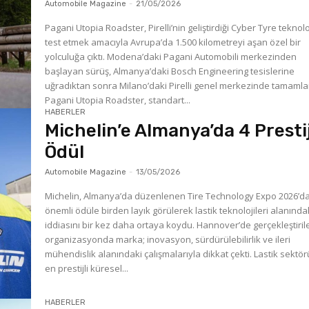
Automobile Magazine
-
21/05/2026
Pagani Utopia Roadster, Pirelli’nin geliştirdiği Cyber Tyre teknolo
test etmek amacıyla Avrupa’da 1.500 kilometreyi aşan özel bir
yolculuğa çıktı. Modena’daki Pagani Automobili merkezinden
başlayan sürüş, Almanya’daki Bosch Engineering tesislerine
uğradıktan sonra Milano’daki Pirelli genel merkezinde tamamla
Pagani Utopia Roadster, standart...
HABERLER
Michelin’e Almanya’da 4 Prestij
Ödül
Automobile Magazine
-
13/05/2026
Michelin, Almanya’da düzenlenen Tire Technology Expo 2026’da
önemli ödüle birden layık görülerek lastik teknolojileri alanında
iddiasını bir kez daha ortaya koydu. Hannover’de gerçekleştiril
organizasyonda marka; inovasyon, sürdürülebilirlik ve ileri
mühendislik alanındaki çalışmalarıyla dikkat çekti. Lastik sektörünün
en prestijli küresel...
HABERLER