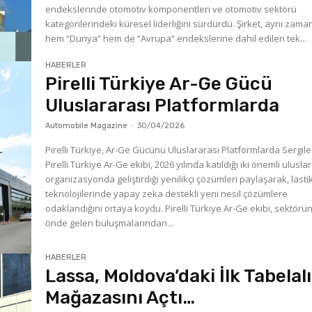
endekslerinde otomotiv komponentleri ve otomotiv sektörü
kategorilerindeki küresel liderliğini sürdürdü. Şirket, aynı zam
hem “Dünya” hem de “Avrupa” endekslerine dahil edilen tek...
HABERLER
Pirelli Türkiye Ar-Ge Gücü
Uluslararası Platformlarda
Automobile Magazine
-
30/04/2026
Pirelli Türkiye, Ar-Ge Gücünü Uluslararası Platformlarda Sergile
Pirelli Türkiye Ar-Ge ekibi, 2026 yılında katıldığı iki önemli ulusla
organizasyonda geliştirdiği yenilikçi çözümleri paylaşarak, lasti
teknolojilerinde yapay zeka destekli yeni nesil çözümlere
odaklandığını ortaya koydu. Pirelli Türkiye Ar-Ge ekibi, sektörü
önde gelen buluşmalarından...
HABERLER
Lassa, Moldova’daki İlk Tabelalı
Mağazasını Açtı…