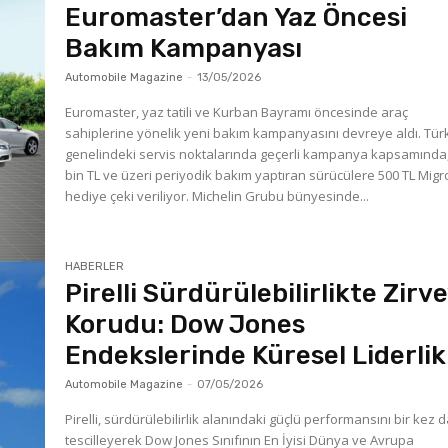
Euromaster’dan Yaz Öncesi
Bakım Kampanyası
Automobile Magazine
-
13/05/2026
Euromaster, yaz tatili ve Kurban Bayramı öncesinde araç
sahiplerine yönelik yeni bakım kampanyasını devreye aldı. Tür
genelindeki servis noktalarında geçerli kampanya kapsamında,
bin TL ve üzeri periyodik bakım yaptıran sürücülere 500 TL Migr
hediye çeki veriliyor. Michelin Grubu bünyesinde...
HABERLER
Pirelli Sürdürülebilirlikte Zirve
Korudu: Dow Jones
Endekslerinde Küresel Liderlik
Automobile Magazine
-
07/05/2026
Pirelli, sürdürülebilirlik alanındaki güçlü performansını bir kez 
tescilleyerek Dow Jones Sınıfının En İyisi Dünya ve Avrupa