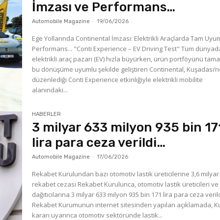
İmzası ve Performans…
Automobile Magazine
-
19/06/2026
Ege Yollarında Continental İmzası: Elektrikli Araçlarda Tam Uyu
Performans... "Conti Experience – EV Driving Test" Tüm dünyad
elektrikli araç pazarı (EV) hızla büyürken, ürün portföyünü tam
bu dönüşüme uyumlu şekilde geliştiren Continental, Kuşadası’
düzenlediği Conti Experience etkinliğiyle elektrikli mobilite
alanındaki...
HABERLER
3 milyar 633 milyon 935 bin 17
lira para ceza verildi…
Automobile Magazine
-
17/06/2026
Rekabet Kurulundan bazı otomotiv lastik üreticilerine 3,6 milyar 
rekabet cezası Rekabet Kurulunca, otomotiv lastik üreticileri ve
dağıtıcılarına 3 milyar 633 milyon 935 bin 171 lira para ceza verild
Rekabet Kurumunun internet sitesinden yapılan açıklamada, K
kararı uyarınca otomotiv sektöründe lastik...