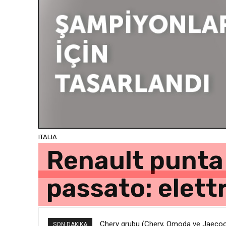
ITALIA
Renault punta 
passato: elett
Chery grubu (Chery, Omoda ve Jaecoo)
SON DAKIKA