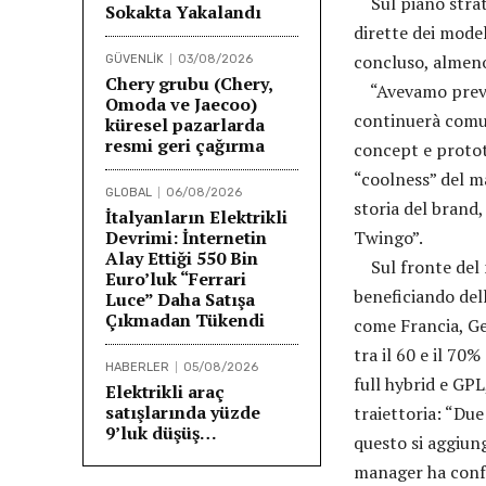
Sul piano strateg
Sokakta Yakalandı
dirette dei model
concluso, almeno
GÜVENLİK
03/08/2026
Chery grubu (Chery,
“Avevamo previs
Omoda ve Jaecoo)
continuerà comun
küresel pazarlarda
resmi geri çağırma
concept e prototi
“coolness” del ma
GLOBAL
06/08/2026
storia del brand
İtalyanların Elektrikli
Devrimi: İnternetin
Twingo”.
Alay Ettiği 550 Bin
Sul fronte del m
Euro’luk “Ferrari
beneficiando del
Luce” Daha Satışa
Çıkmadan Tükendi
come Francia, Ge
tra il 60 e il 70
HABERLER
05/08/2026
full hybrid e GP
Elektrikli araç
satışlarında yüzde
traiettoria: “Du
9’luk düşüş…
questo si aggiung
manager ha confe