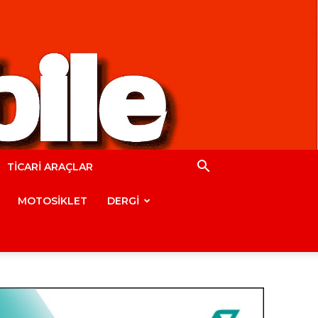
TİCARİ ARAÇLAR
MOTOSİKLET
DERGİ