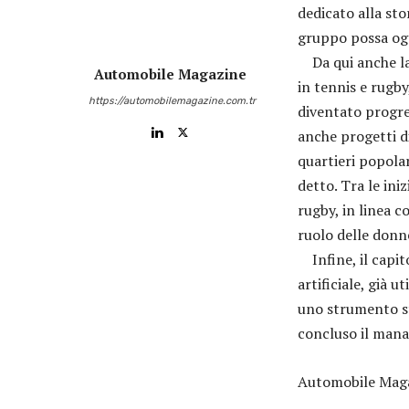
dedicato alla st
gruppo possa ogg
Da qui anche la s
Automobile Magazine
in tennis e rugby
https://automobilemagazine.com.tr
diventato progre
anche progetti di
quartieri popolar
detto. Tra le ini
rugby, in linea c
ruolo delle donn
Infine, il capit
artificiale, già u
uno strumento st
concluso il ma
Automobile Maga