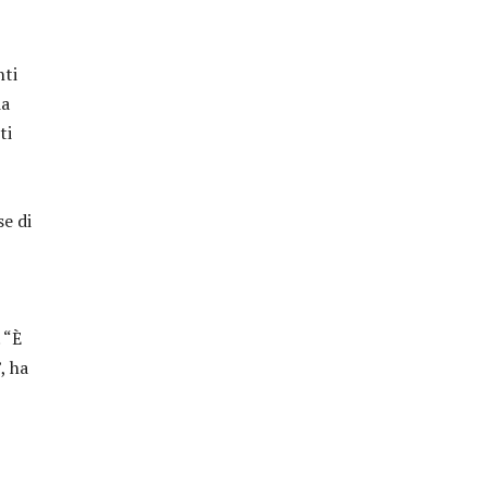
nti
ia
ti
se di
. “È
, ha