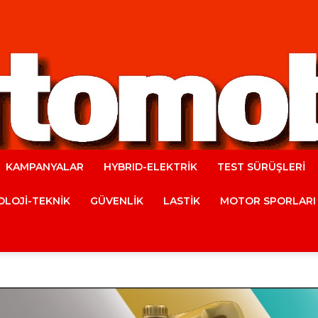
KAMPANYALAR
HYBRID-ELEKTRİK
TEST SÜRÜŞLERİ
Automobile
LOJİ-TEKNİK
GÜVENLİK
LASTİK
MOTOR SPORLARI
Magazine