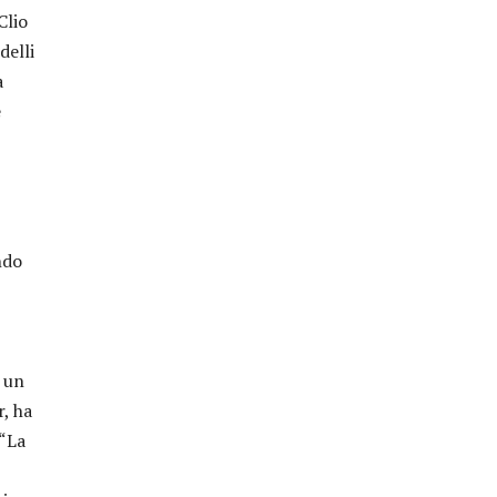
Clio
delli
a
è
ndo
, un
r, ha
 “La