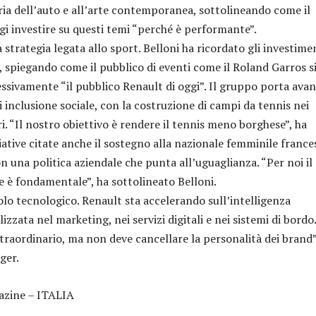
oria dell’auto e all’arte contemporanea, sottolineando come il
i investire su questi temi “perché è performante”.
trategia legata allo sport. Belloni ha ricordato gli investime
, spiegando come il pubblico di eventi come il Roland Garros s
ssivamente “il pubblico Renault di oggi”. Il gruppo porta avan
 inclusione sociale, con la costruzione di campi da tennis nei
i. “Il nostro obiettivo è rendere il tennis meno borghese”, ha
ziative citate anche il sostegno alla nazionale femminile france
on una politica aziendale che punta all’uguaglianza. “Per noi il
e è fondamentale”, ha sottolineato Belloni.
olo tecnologico. Renault sta accelerando sull’intelligenza
tilizzata nel marketing, nei servizi digitali e nei sistemi di bordo
raordinario, ma non deve cancellare la personalità dei brand”
nager.
zine – ITALIA