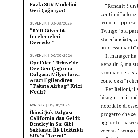
Fazla SUV Modelini
“Renault è un br
Geri Çağırıyor!
continui “a funzi
iconici rappresen
GÜVENLİK
03/08/2026
“BYD Güvenlik
Twingo “sta part
İncelemeleri
stata lanciata, c
Devrede!”
impressionanti” e
Il manager ha s
GÜVENLİK
06/08/2026
Opel’den Türkiye’de
Renault 5, ma sta
Dev Geri Çağırma
sommano e si sta
Dalgası: Milyonlarca
Aracı İlgilendiren
come oggi “i clie
“Takata Airbag” Krizi
Per Belloni, il 
Nedir?
bisogna mai tradi
ricordato di esse
4x4-SUV
06/08/2026
İkinci Şok Dalgası
progetto che sei
California’dan Geldi:
aggiunto, nasce 
Bentley’in Sır Gibi
Saklanan İlk Elektrikli
vecchia Twingo m
SUV’u “Torcal”