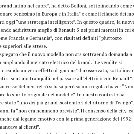
and latino nel cuore”, ha detto Belloni, sottolineando come 
onare benissimo in Europa e in Italia” e come il rilancio dei mo
ti oggi “una strategia intelligente”. In questo quadro, la nuov
endo addirittura meglio di Renault 5 nei primi mercati in cui 
ome Francia e Germania”, con risultati definiti “piuttosto
 superiori alle attese.
piegato che il nuovo modello non sta sottraendo domanda a
 ampliando il mercato elettrico del brand. “Le vendite si
 creando un vero effetto di gamma”, ha osservato, sottolinea
nti si sentano tranquilli nel passare all’elettrico con Renault”.
successo del neo-retrò si basa però su una regola chiave: “Non
re lo spirito originale del modello”. In questo contesto ha
re stato “uno dei più grandi sostenitori del ritorno di Twingo”
 anni fa “non era nemmeno previsto”. Il consenso della city-ca
anche dal legame emotivo con la prima generazione del 1992:
ancava ai clienti”.