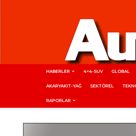
HABERLER
4×4-SUV
GLOBAL
AKARYAKIT-YAĞ
SEKTÖREL
TEKNO
RAPORLAR