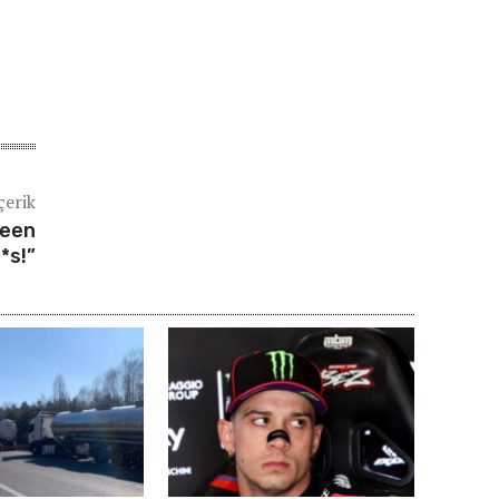
çerik
ween
*s!”