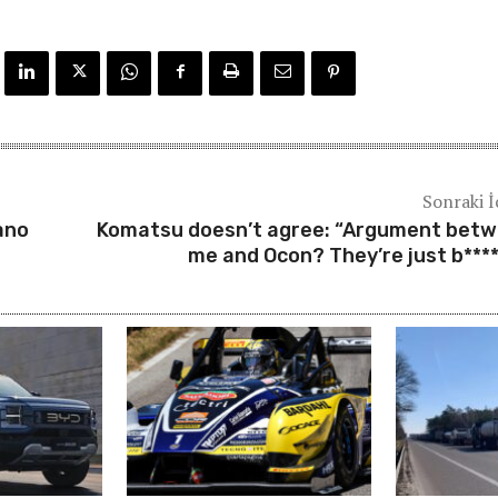
Sonraki İ
ano
Komatsu doesn’t agree: “Argument bet
me and Ocon? They’re just b****