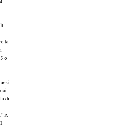
i
lt
e la
a
 5 o
aesi
mai
da di
”. A
Il