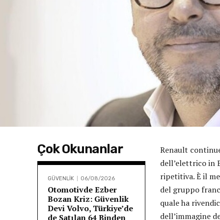
Çok Okunanlar
Renault continue
dell’elettrico in
ripetitiva. È il 
GÜVENLİK
06/08/2026
Otomotivde Ezber
del gruppo france
Bozan Kriz: Güvenlik
quale ha rivendic
Devi Volvo, Türkiye’de
dell’immagine del
de Satılan 64 Binden