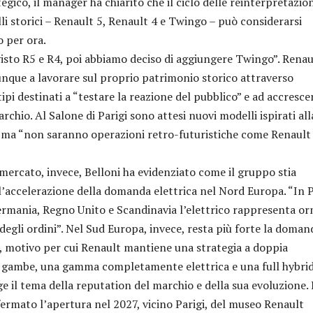
ico, il manager ha chiarito che il ciclo delle reinterpretazion
li storici – Renault 5, Renault 4 e Twingo – può considerarsi
 per ora.
to R5 e R4, poi abbiamo deciso di aggiungere Twingo”. Renau
que a lavorare sul proprio patrimonio storico attraverso
pi destinati a “testare la reazione del pubblico” e ad accrescer
rchio. Al Salone di Parigi sono attesi nuovi modelli ispirati all
, ma “non saranno operazioni retro-futuristiche come Renault
ercato, invece, Belloni ha evidenziato come il gruppo stia
l’accelerazione della domanda elettrica nel Nord Europa. “In P
rmania, Regno Unito e Scandinavia l’elettrico rappresenta or
% degli ordini”. Nel Sud Europa, invece, resta più forte la doman
L, motivo per cui Renault mantiene una strategia a doppia
e gambe, una gamma completamente elettrica e una full hybrid
e il tema della reputation del marchio e della sua evoluzione. 
rmato l’apertura nel 2027, vicino Parigi, del museo Renault