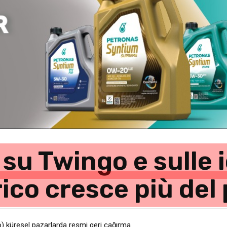
su Twingo e sulle 
rico cresce più del
 küresel pazarlarda resmi geri çağırma