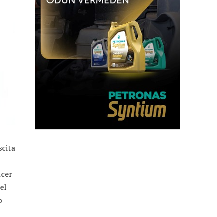
scita
icer
el
o