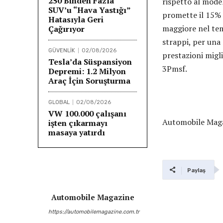
250 Binden Fazla
rispetto al mode
SUV’u “Hava Yastığı”
promette il 15% i
Hatasıyla Geri
maggiore nel temp
Çağırıyor
strappi, per una 
GÜVENLİK
02/08/2026
prestazioni migli
Tesla’da Süspansiyon
3Pmsf.
Depremi: 1.2 Milyon
Araç İçin Soruşturma
GLOBAL
02/08/2026
VW 100.000 çalışanı
Automobile Maga
işten çıkarmayı
masaya yatırdı
Paylaş
Automobile Magazine
https://automobilemagazine.com.tr