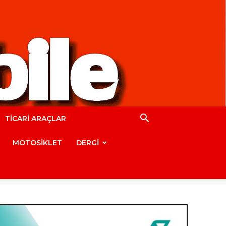
TİCARİ ARAÇLAR
MOTOSİKLET
DERGİ