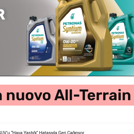
nuovo All-Terrain
V’u “Hava Yastığı” Hatasıyla Geri Çağırıyor