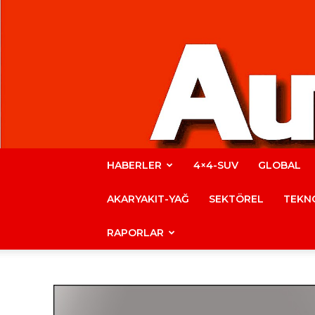
HABERLER
4×4-SUV
GLOBAL
AKARYAKIT-YAĞ
SEKTÖREL
TEKNO
RAPORLAR