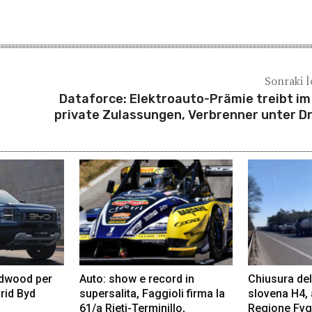
Sonraki İ
Dataforce: Elektroauto-Prämie treibt im
private Zulassungen, Verbrenner unter D
odwood per
Auto: show e record in
Chiusura del
rid Byd
supersalita, Faggioli firma la
slovena H4,
61/a Rieti-Terminillo,
Regione Fvg