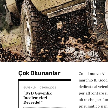
Çok Okunanlar
Con il nuovo All-
marchio BFGoodri
dedicata ai veic
GÜVENLİK
03/08/2026
“BYD Güvenlik
per affrontare sia
İncelemeleri
oltre che per fuo
Devrede!”
pneumatico si in