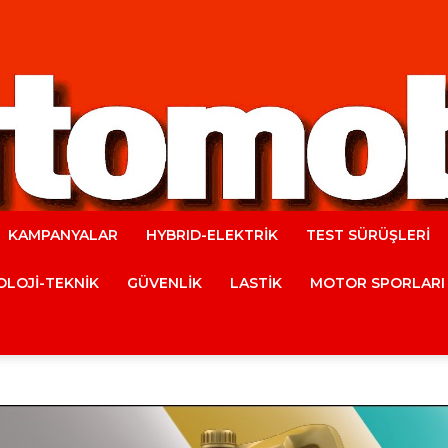
KAMPANYALAR
HYBRID-ELEKTRİK
TEST SÜRÜŞLERİ
Automobile
LOJİ-TEKNİK
GÜVENLİK
LASTİK
MOTOR SPORLARI
Magazine