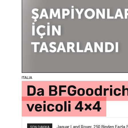
ITALIA
Da BFGoodrich 
veicoli 4×4
Jaguar Land Rover, 250 Binden Fazla SU
SON DAKIKA