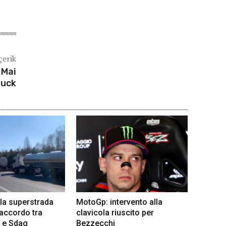
çerik
 Mai
ruck
la superstrada
MotoGp: intervento alla
 accordo tra
clavicola riuscito per
 e Sdag
Bezzecchi