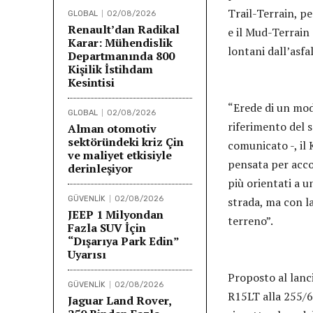
Trail-Terrain, p
GLOBAL
02/08/2026
Renault’dan Radikal
e il Mud-Terrain
Karar: Mühendislik
lontani dall’asfa
Departmanında 800
Kişilik İstihdam
Kesintisi
“Erede di un mod
GLOBAL
02/08/2026
riferimento del s
Alman otomotiv
sektöründeki kriz Çin
comunicato -, il
ve maliyet etkisiyle
pensata per acco
derinleşiyor
più orientati a u
GÜVENLİK
02/08/2026
strada, ma con la
JEEP 1 Milyondan
terreno”.
Fazla SUV İçin
“Dışarıya Park Edin”
Uyarısı
Proposto al lanc
GÜVENLİK
02/08/2026
R15LT alla 255/65
Jaguar Land Rover,