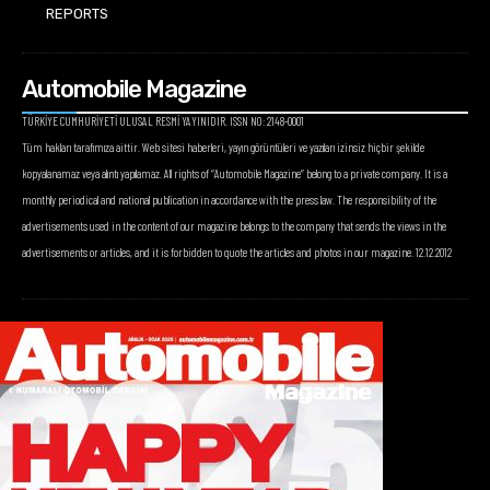
REPORTS
Automobile Magazine
TÜRKİYE CUMHURİYETİ ULUSAL RESMİ YAYINIDIR. ISSN NO: 2148-0001
Tüm hakları tarafımıza aittir. Web sitesi haberleri, yayın görüntüleri ve yazıları izinsiz hiçbir şekilde
kopyalanamaz veya alıntı yapılamaz. All rights of “Automobile Magazine” belong to a private company. It is a
monthly periodical and national publication in accordance with the press law. The responsibility of the
advertisements used in the content of our magazine belongs to the company that sends the views in the
advertisements or articles, and it is forbidden to quote the articles and photos in our magazine. 12.12.2012