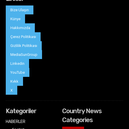
Bize Ulaşın
Künye
Hakkımızda
Çerez Politikası
Gizlilik Politikası
MediaSunGroup
Linkedin
YouTube
Kvkk
X
Kategoriler
Country News
Categories
HABERLER