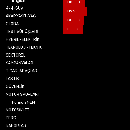
English
UK
4×4-SUV
USA
AKARYAKIT-YAĞ
DE
GLOBAL
IT
TEST SÜRÜŞLERİ
HYBRID-ELEKTRİK
TEKNOLOJİ-TEKNİK
SEKTÖREL
KAMPANYALAR
TİCARİ ARAÇLAR
LASTİK
GÜVENLİK
MOTOR SPORLARI
Formula1-EN
MOTOSİKLET
DERGİ
RAPORLAR