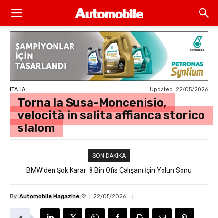
Updated:
22/05/2026
ITALIA
Torna la Susa-Moncenisio,
velocità in salita affianca storico
slalom
SON DAKIKA
BMW’den Şok Karar: 8 Bin Ofis Çalışanı İçin Yolun Sonu
®
By
Automobile Magazine
22/05/2026