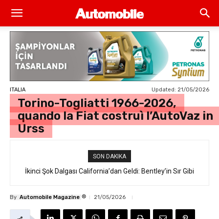
Updated:
21/05/2026
ITALIA
Torino-Togliatti 1966-2026,
quando la Fiat costruì l’AutoVaz in
Urss
SON DAKIKA
İkinci Şok Dalgası California’dan Geldi: Bentley’in Sır Gibi
Saklanan İlk Elektrikli SUV’u “Torcal” Sokakta Yakalandı
®
By
Automobile Magazine
21/05/2026