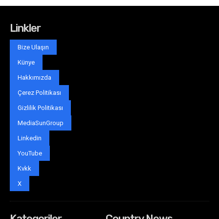
Linkler
Bize Ulaşın
Künye
Hakkımızda
Çerez Politikası
Gizlilik Politikası
MediaSunGroup
Linkedin
YouTube
Kvkk
X
Kategoriler
Country News