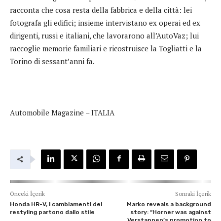
racconta che cosa resta della fabbrica e della città: lei
fotografa gli edifici; insieme intervistano ex operai ed ex
dirigenti, russi e italiani, che lavorarono all’AutoVaz; lui
raccoglie memorie familiari e ricostruisce la Togliatti e la
Torino di sessant’anni fa.
Automobile Magazine – ITALIA
Önceki İçerik
Sonraki İçerik
Honda HR-V, i cambiamenti del
Marko reveals a background
restyling partono dallo stile
story: “Horner was against
Verstappen’s promotion to