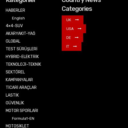
Categories
HABERLER
English
UK
4×4-SUV
USA
AKARYAKIT-YAĞ
DE
GLOBAL
IT
TEST SÜRÜŞLERİ
HYBRID-ELEKTRİK
TEKNOLOJİ-TEKNİK
SEKTÖREL
KAMPANYALAR
TİCARİ ARAÇLAR
LASTİK
GÜVENLİK
MOTOR SPORLARI
Formula1-EN
MOTOSİKLET