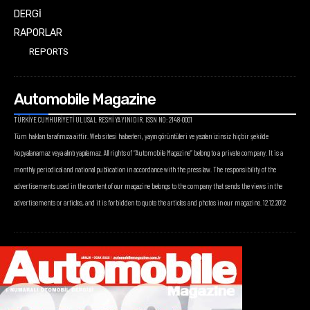
DERGİ
RAPORLAR
REPORTS
Automobile Magazine
TÜRKİYE CUMHURİYETİ ULUSAL RESMİ YAYINIDIR. ISSN NO: 2148-0001
Tüm hakları tarafımıza aittir. Web sitesi haberleri, yayın görüntüleri ve yazıları izinsiz hiçbir şekilde
kopyalanamaz veya alıntı yapılamaz. All rights of “Automobile Magazine” belong to a private company. It is a
monthly periodical and national publication in accordance with the press law. The responsibility of the
advertisements used in the content of our magazine belongs to the company that sends the views in the
advertisements or articles, and it is forbidden to quote the articles and photos in our magazine. 12.12.2012