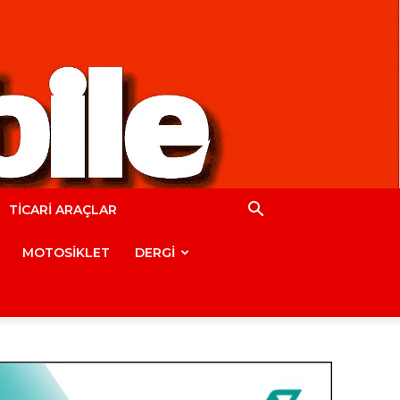
TİCARİ ARAÇLAR
MOTOSİKLET
DERGİ