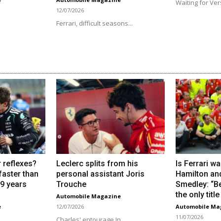
Waiting for Ver
12/07/2026
Ferrari, difficult seasons...
 reflexes?
Leclerc splits from his
Is Ferrari wa
 faster than
personal assistant Joris
Hamilton an
19 years
Trouche
Smedley: “Be
the only titl
Automobile Magazine
e
12/07/2026
Automobile Ma
11/07/2026
Charles' entourage In...