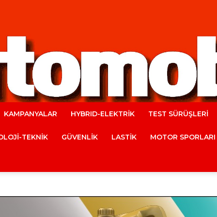
KAMPANYALAR
HYBRID-ELEKTRİK
TEST SÜRÜŞLERİ
Automobile
LOJİ-TEKNİK
GÜVENLİK
LASTİK
MOTOR SPORLARI
Magazine