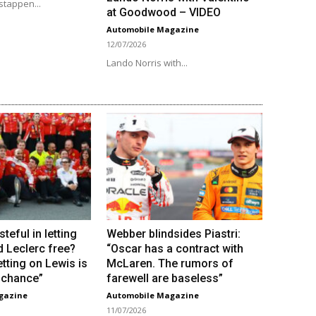
stappen...
at Goodwood – VIDEO
Automobile Magazine
12/07/2026
Lando Norris with...
steful in letting
Webber blindsides Piastri:
d Leclerc free?
“Oscar has a contract with
tting on Lewis is
McLaren. The rumors of
e chance”
farewell are baseless”
gazine
Automobile Magazine
11/07/2026