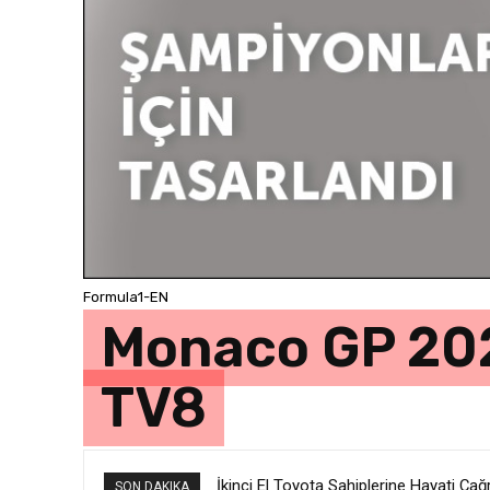
Formula1-EN
Monaco GP 202
TV8
İkinci El Toyota Sahiplerine Hayati Ç
SON DAKIKA