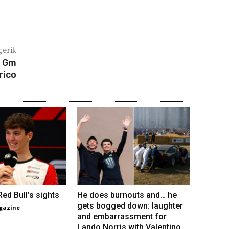
çerik
v Gm
rico
ed Bull’s sights
He does burnouts and… he
gets bogged down: laughter
gazine
and embarrassment for
Lando Norris with Valentino