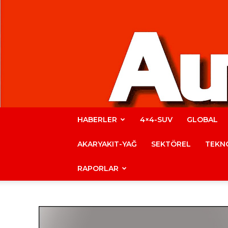
HABERLER
4×4-SUV
GLOBAL
AKARYAKIT-YAĞ
SEKTÖREL
TEKNO
RAPORLAR