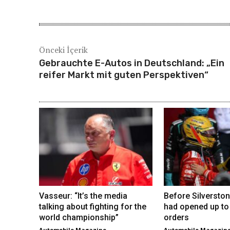
Önceki İçerik
Gebrauchte E-Autos in Deutschland: „Ein
reifer Markt mit guten Perspektiven“
Vasseur: “It’s the media
Before Silverston
talking about fighting for the
had opened up to
world championship”
orders
Automobile Magazine
Automobile Magazin