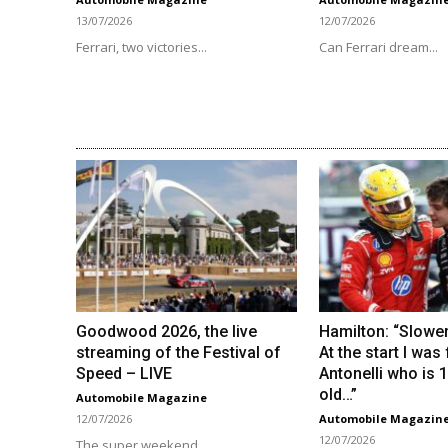
13/07/2026
12/07/2026
Ferrari, two victories...
Can Ferrari dream...
Goodwood 2026, the live
Hamilton: “Slower
streaming of the Festival of
At the start I was
Speed ​​– LIVE
Antonelli who is 
old…”
Automobile Magazine
12/07/2026
Automobile Magazin
12/07/2026
The super weekend...