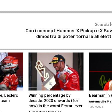
Sonraki İ
Con i concept Hummer X Pickup e X Su
dimostra di poter tornare all’elett
e, Leclerc
Winning percentage by
Bearman in R
 team
decade: 2020 onwards (for
Automobile Ma
now) is the worst Ferrari ever
12/07/2026
e
Automobile Magazine