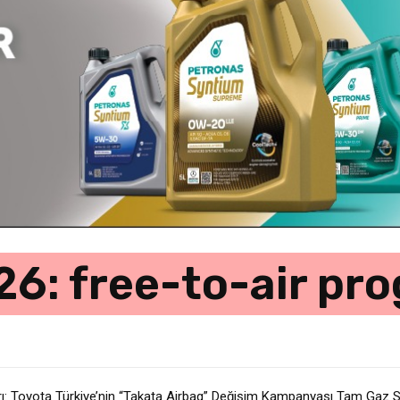
6: free-to-air pr
ağrı: Toyota Türkiye’nin “Takata Airbag” Değişim Kampanyası Tam Gaz 