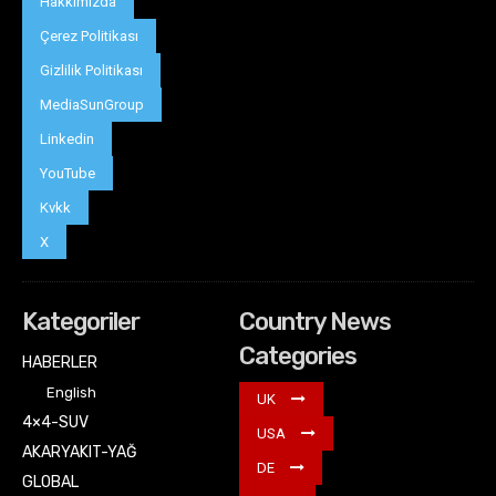
Hakkımızda
Çerez Politikası
Gizlilik Politikası
MediaSunGroup
Linkedin
YouTube
Kvkk
X
Kategoriler
Country News
Categories
HABERLER
English
UK
4×4-SUV
USA
AKARYAKIT-YAĞ
DE
GLOBAL