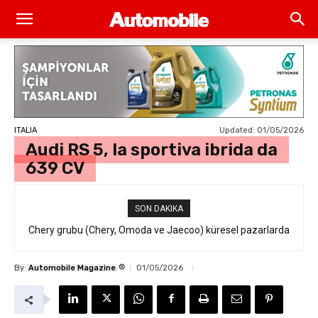
Updated:
01/05/2026
ITALIA
Audi RS 5, la sportiva ibrida da
639 CV
SON DAKIKA
Chery grubu (Chery, Omoda ve Jaecoo) küresel pazarlarda
resmi geri çağırma
®
By
Automobile Magazine
01/05/2026