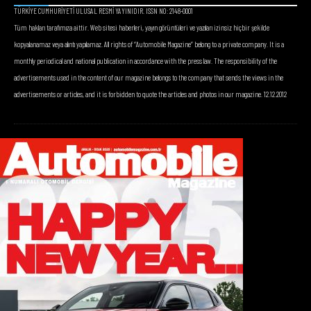
TÜRKİYE CUMHURİYETİ ULUSAL RESMİ YAYINIDIR. ISSN NO: 2148-0001
Tüm hakları tarafımıza aittir. Web sitesi haberleri, yayın görüntüleri ve yazıları izinsiz hiçbir şekilde
kopyalanamaz veya alıntı yapılamaz. All rights of “Automobile Magazine” belong to a private company. It is a
monthly periodical and national publication in accordance with the press law. The responsibility of the
advertisements used in the content of our magazine belongs to the company that sends the views in the
advertisements or articles, and it is forbidden to quote the articles and photos in our magazine. 12.12.2012