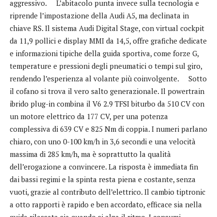
aggressivo. L’abitacolo punta invece sulla tecnologia e
riprende l’impostazione della Audi A5, ma declinata in
chiave RS. Il sistema Audi Digital Stage, con virtual cockpit
da 11,9 pollici e display MMI da 14,5, offre grafiche dedicate
e informazioni tipiche della guida sportiva, come forze G,
temperature e pressioni degli pneumatici o tempi sul giro,
rendendo l’esperienza al volante più coinvolgente. Sotto
il cofano si trova il vero salto generazionale. Il powertrain
ibrido plug-in combina il V6 2.9 TFSI biturbo da 510 CV con
un motore elettrico da 177 CV, per una potenza
complessiva di 639 CV e 825 Nm di coppia. I numeri parlano
chiaro, con uno 0-100 km/h in 3,6 secondi e una velocità
massima di 285 km/h, ma è soprattutto la qualità
dell’erogazione a convincere. La risposta è immediata fin
dai bassi regimi e la spinta resta piena e costante, senza
vuoti, grazie al contributo dell’elettrico. Il cambio tiptronic
a otto rapporti è rapido e ben accordato, efficace sia nella
guida rilassata sia quando si alza il ritmo. I consumi