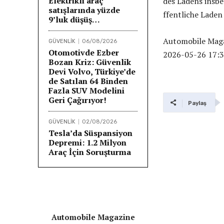
Elektrikli araç
des Ladens insb
satışlarında yüzde
ffentliche Laden
9’luk düşüş…
Automobile Mag
GÜVENLİK
06/08/2026
Otomotivde Ezber
2026-05-26 17:3
Bozan Kriz: Güvenlik
Devi Volvo, Türkiye’de
de Satılan 64 Binden
Fazla SUV Modelini
Geri Çağırıyor!
Paylaş
GÜVENLİK
02/08/2026
Tesla’da Süspansiyon
Depremi: 1.2 Milyon
Araç İçin Soruşturma
Automobile Magazine