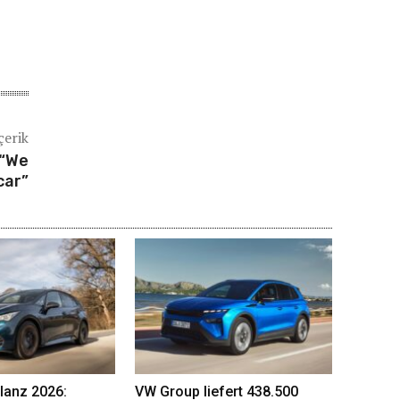
çerik
 “We
car”
lanz 2026:
VW Group liefert 438.500