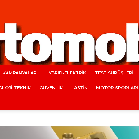
KAMPANYALAR
HYBRID-ELEKTRİK
TEST SÜRÜŞLERİ
Automobile
LOJİ-TEKNİK
GÜVENLİK
LASTİK
MOTOR SPORLARI
Magazine