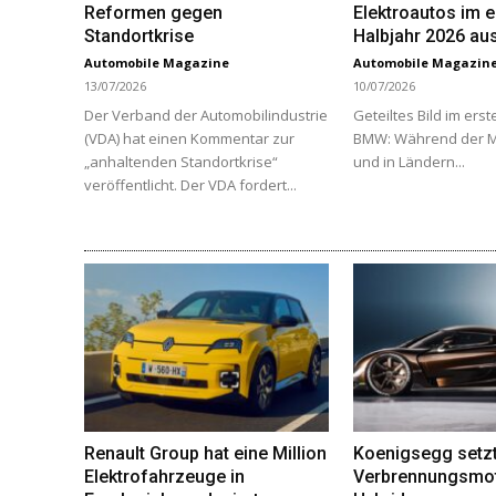
Reformen gegen
Elektroautos im e
Standortkrise
Halbjahr 2026 aus
Automobile Magazine
Automobile Magazin
13/07/2026
10/07/2026
Der Verband der Automobilindustrie
Geteiltes Bild im erst
(VDA) hat einen Kommentar zur
BMW: Während der Ma
„anhaltenden Standortkrise“
und in Ländern...
veröffentlicht. Der VDA fordert...
Renault Group hat eine Million
Koenigsegg setzt
Elektrofahrzeuge in
Verbrennungsmot