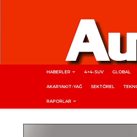
HABERLER
4×4-SUV
GLOBAL
AKARYAKIT-YAĞ
SEKTÖREL
TEKNO
RAPORLAR