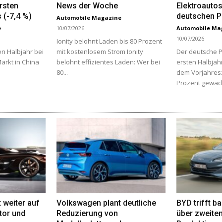
rsten
News der Woche
Elektroautos
 (-7,4 %)
deutschen 
Automobile Magazine
e
10/07/2026
Automobile Ma
10/07/2026
Ionity belohnt Laden bis 80 Prozent
en Halbjahr bei
mit kostenlosem Strom Ionity
Der deutsche P
rkt in China
belohnt effizientes Laden: Wer bei
ersten Halbjah
80...
dem Vorjahres
Prozent gewach
 weiter auf
Volkswagen plant deutliche
BYD trifft b
or und
Reduzierung von
über zweite