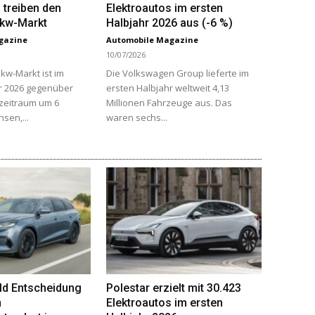
 treiben den
Elektroautos im ersten
Pkw-Markt
Halbjahr 2026 aus (-6 %)
gazine
Automobile Magazine
10/07/2026
kw-Markt ist im
Die Volkswagen Group lieferte im
r 2026 gegenüber
ersten Halbjahr weltweit 4,13
zeitraum um 6
Millionen Fahrzeuge aus. Das
sen,...
waren sechs...
ald Entscheidung
Polestar erzielt mit 30.423
n
Elektroautos im ersten