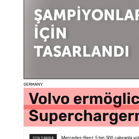
GERMANY
Volvo ermöglic
Supercharger
Mercedes-Benz 5 bin 500 çalışanla yolla
SON DAKIKA