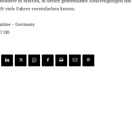
esondere in Mrkten, in denen gemeinsame Anstrengungen das
 fr viele Fahrer vereinfachen knnen.
azine – Germany
7:00