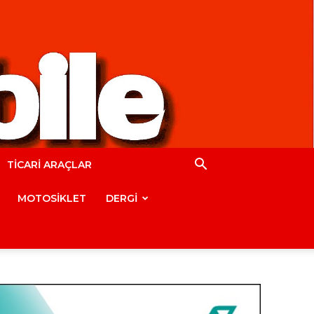
TİCARİ ARAÇLAR
MOTOSİKLET
DERGİ