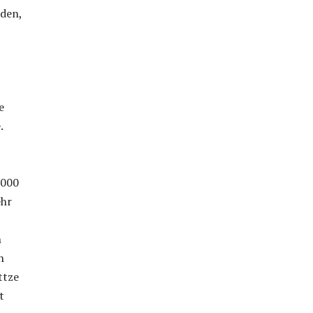
eden,
e
.
.000
ehr
h
n
ttze
t