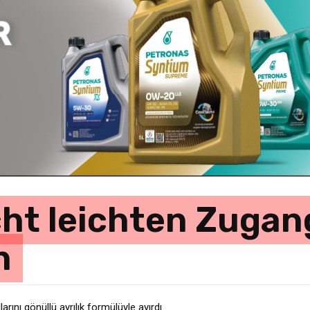
ht leichten Zugang
n
rını gönüllü ayrılık formülüyle ayırdı