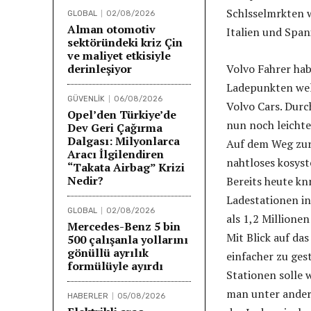
Schlsselmrkten 
GLOBAL
02/08/2026
Alman otomotiv
Italien und Span
sektöründeki kriz Çin
ve maliyet etkisiyle
derinleşiyor
Volvo Fahrer hab
Ladepunkten welt
GÜVENLİK
06/08/2026
Volvo Cars. Durc
Opel’den Türkiye’de
nun noch leicht
Dev Geri Çağırma
Dalgası: Milyonlarca
Auf dem Weg zur 
Aracı İlgilendiren
nahtloses kosyst
“Takata Airbag” Krizi
Nedir?
Bereits heute kn
Ladestationen in
GLOBAL
02/08/2026
als 1,2 Millione
Mercedes-Benz 5 bin
Mit Blick auf da
500 çalışanla yollarını
gönüllü ayrılık
einfacher zu gest
formülüyle ayırdı
Stationen solle 
man unter andere
HABERLER
05/08/2026