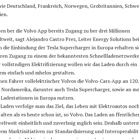
wie Deutschland, Frankreich, Norwegen, Grobritannien, Schw
ien.
en ber die Volvo App bereits Zugang zu ber drei Millionen
weit, sagt Alejandro Castro Prez, Leiter Energy Solutions bei
h die Einbindung der Tesla Supercharger in Europa erhalten si
eren Zugang zu einem der bekanntesten Schnellladenetzwerke
vollstndigen Elektrifizierung wollen wir das Laden durch ein
em einfach und mhelos gestalten.
nen Fahrer vollelektrischer Volvos die Volvo-Cars-App an 120
 Nordamerika, darunter auch Tesla Supercharger, sowie an m
n Ladestationen in Europa nutzen.
s Laden verfolge man das Ziel, das Leben mit Elektroautos noc
alten als es heute schon ist, so Volvo. Das Laden an ffentliche
weltweit einheitlich und zuverlssig mglich sein. Deshalb unters
m Marktinitiativen zur Standardisierung und Interoperabilit