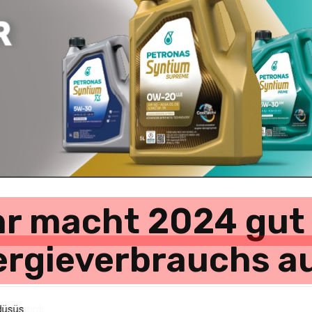
r macht 2024 gut 
rgieverbrauchs a
 düşüş…