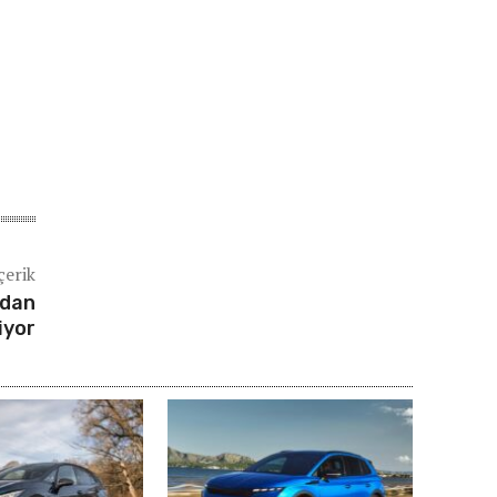
çerik
’dan
iyor