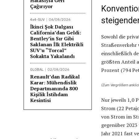
Hatasıyla Geri
Çağırıyor
Konvention
steigende
4x4-SUV
06/08/2026
İkinci Şok Dalgası
California’dan Geldi:
Sowohl die priva
Bentley’in Sır Gibi
Saklanan İlk Elektrikli
Straßenverkehr w
SUV’u “Torcal”
einschließlich d
Sokakta Yakalandı
größten Anteil a
Prozent (794 Pet
GLOBAL
02/08/2026
Renault’dan Radikal
Karar: Mühendislik
(Zum Vergrößern anklick
Departmanında 800
Kişilik İstihdam
Nur jeweils 1,0 
Kesintisi
Strom (22 Petajo
von Strom im St
gegenüber 2023 u
Jahr 2021 fast v