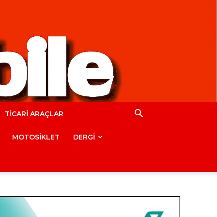
TİCARİ ARAÇLAR
MOTOSİKLET
DERGİ