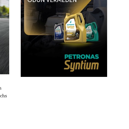
n
uchs