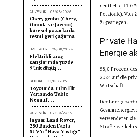
deutlich (-11,0
GÜVENLİK
03/08/2026
Petajoule). Von 
Chery grubu (Chery,
% gestiegen.
Omoda ve Jaecoo)
küresel pazarlarda
resmi geri çağırma
Private H
HABERLER
05/08/2026
Energie al
Elektrikli araç
satışlarında yüzde
9’luk düşüş…
58,0 Prozent des
2024 auf die pri
GLOBAL
02/08/2026
Wirtschaft.
Toyota’da Yılın İlk
Yarısında Tablo
Negatif….
Der Energieverbr
Gesamtenergiever
GÜVENLİK
02/08/2026
verwendeten sie
Jaguar Land Rover,
250 Binden Fazla
Straßenverkehrs 
SUV’u “Hava Yastığı”