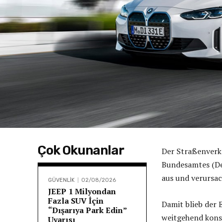
Çok Okunanlar
Der Straßenverk
Bundesamtes (Des
aus und verursac
GÜVENLİK
02/08/2026
JEEP 1 Milyondan
Fazla SUV İçin
Damit blieb der 
“Dışarıya Park Edin”
weitgehend kons
Uyarısı