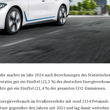
ehr machte im Jahr 2024 nach Berechnungen des Statistische
tatis) gut ein Fünftel (22,2 %) des deutschen Energieverbra
hte gut ein Fünftel (21,4 %) der gesamten CO2-Emissionen.
Energieverbrauch im Straßenverkehr mit rund 2134 Petajoule
tant gegenüber den Jahren seit 2021 und lag damit weiterhin