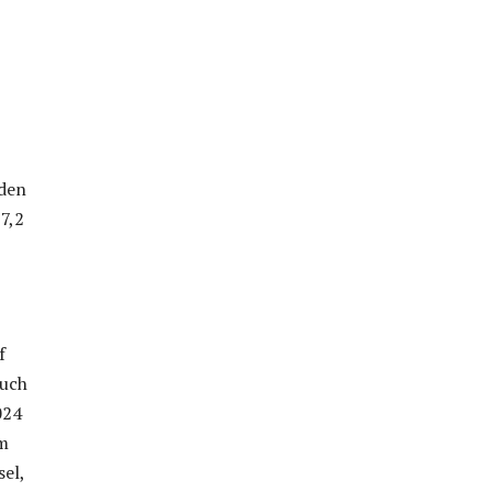
 den
7,2
f
auch
024
um
sel,