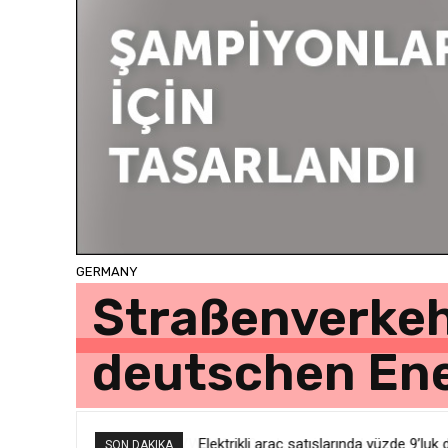
GERMANY
Straßenverkeh
deutschen Ene
Elektrikli araç satışlarında yüzde 9’luk
SON DAKIKA