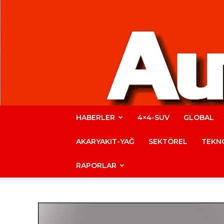
HABERLER
4×4-SUV
GLOBAL
AKARYAKIT-YAĞ
SEKTÖREL
TEKNO
RAPORLAR