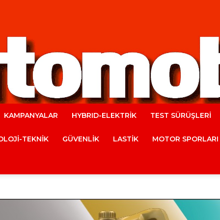
KAMPANYALAR
HYBRID-ELEKTRİK
TEST SÜRÜŞLERİ
Automobile
LOJİ-TEKNİK
GÜVENLİK
LASTİK
MOTOR SPORLARI
Magazine