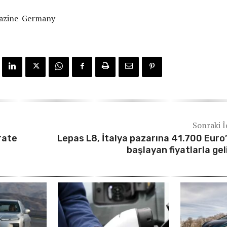
azine-Germany
Sonraki İ
rate
Lepas L8, İtalya pazarına 41.700 Euro
başlayan fiyatlarla gel