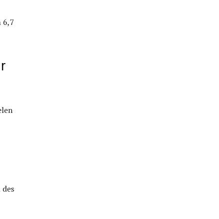
 6,7
r
elen
 des