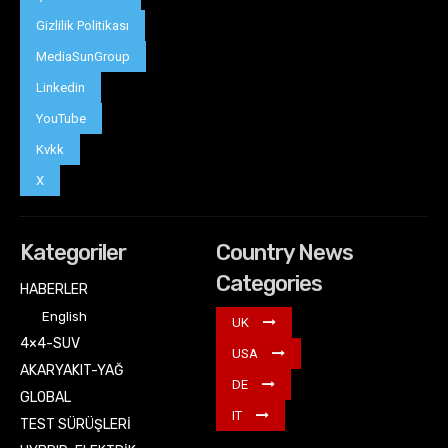
Gizlilik Politikası
MediaSunGroup
Linkedin
YouTube
Kvkk
X
Kategoriler
Country News
Categories
HABERLER
English
UK
4×4-SUV
USA
AKARYAKIT-YAĞ
DE
GLOBAL
IT
TEST SÜRÜŞLERİ