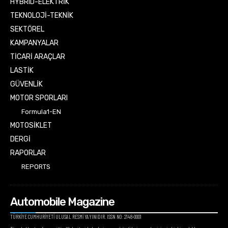
HYBRID-ELEKTRİK
TEKNOLOJİ-TEKNİK
SEKTÖREL
KAMPANYALAR
TİCARİ ARAÇLAR
LASTİK
GÜVENLİK
MOTOR SPORLARI
Formula1-EN
MOTOSİKLET
DERGİ
RAPORLAR
REPORTS
Automobile Magazine
TÜRKİYE CUMHURİYETİ ULUSAL RESMİ YAYINIDIR. ISSN NO: 2148-0001