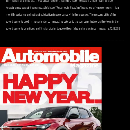
Tüm hakları tarafımıza aittir. Web sitesi haberleri, yayın görüntüleri ve yazıları izinsiz hiçbir şekilde
kopyalanamaz veya alıntı yapılamaz. All rights of “Automobile Magazine” belong to a private company. It is a
monthly periodical and national publication in accordance with the press law. The responsibility of the
advertisements used in the content of our magazine belongs to the company that sends the views in the
advertisements or articles, and it is forbidden to quote the articles and photos in our magazine. 12.12.2012