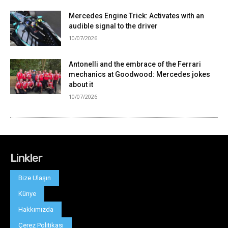
Linkler
Bize Ulaşın
Künye
Hakkımızda
Çerez Politikası