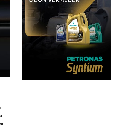
al
a
 su