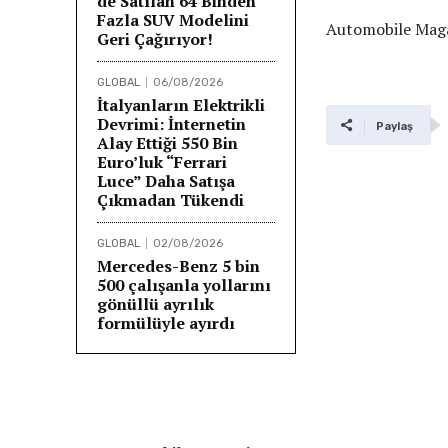
de Satılan 64 Binden
Fazla SUV Modelini
Automobile Mag
Geri Çağırıyor!
GLOBAL
06/08/2026
İtalyanların Elektrikli
Devrimi: İnternetin
Paylaş
Alay Ettiği 550 Bin
Euro’luk “Ferrari
Luce” Daha Satışa
Çıkmadan Tükendi
GLOBAL
02/08/2026
Mercedes-Benz 5 bin
500 çalışanla yollarını
gönüllü ayrılık
formülüyle ayırdı