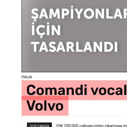
ITALIA
Comandi vocali
Volvo
VW 100.000 çalışanı işten çıkarmayı m
SON DAKIKA