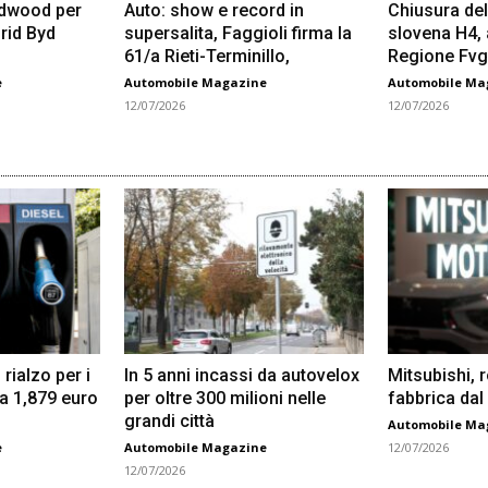
odwood per
Auto: show e record in
Chiusura del
rid Byd
supersalita, Faggioli firma la
slovena H4,
61/a Rieti-Terminillo,
Regione Fvg
e
Automobile Magazine
Automobile Ma
12/07/2026
12/07/2026
 rialzo per i
In 5 anni incassi da autovelox
Mitsubishi, 
 a 1,879 euro
per oltre 300 milioni nelle
fabbrica dal
grandi città
Automobile Ma
e
Automobile Magazine
12/07/2026
12/07/2026