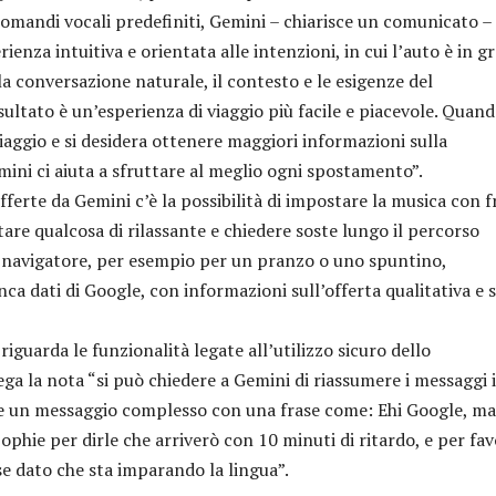
andi vocali predefiniti, Gemini – chiarisce un comunicato –
enza intuitiva e orientata alle intenzioni, in cui l’auto è in g
a conversazione naturale, il contesto e le esigenze del
sultato è un’esperienza di viaggio più facile e piacevole. Quand
ggio e si desidera ottenere maggiori informazioni sulla
mini ci aiuta a sfruttare al meglio ogni spostamento”.
erte da Gemini c’è la possibilità di impostare la musica con f
tare qualcosa di rilassante e chiedere soste lungo il percorso
 navigatore, per esempio per un pranzo o uno spuntino,
nca dati di Google, con informazioni sull’offerta qualitativa e s
guarda le funzionalità legate all’utilizzo sicuro dello
ga la nota “si può chiedere a Gemini di riassumere i messaggi 
are un messaggio complesso con una frase come: Ehi Google, m
phie per dirle che arriverò con 10 minuti di ritardo, e per fa
se dato che sta imparando la lingua”.