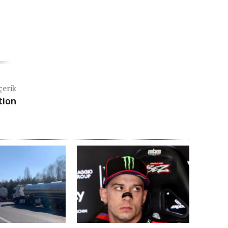
çerik
tion