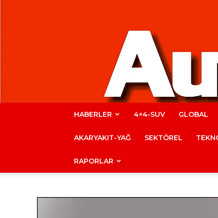
HABERLER
4×4-SUV
GLOBAL
AKARYAKIT-YAĞ
SEKTÖREL
TEKNO
RAPORLAR