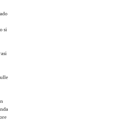
rado
o si
rasi
ulle
in
anda
vore