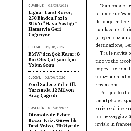
“Superando i com
GÜVENLİK
02/08/2026
Jaguar Land Rover,
propone un’esperi
250 Binden Fazla
di comprendere l
SUV’u “Hava Yastığı”
Hatasıyla Geri
conducente. Il ri
Çağırıyor
programma un via
destinazione, Ge
GLOBAL
02/08/2026
Tra le novità off
BMW’den Şok Karar: 8
Bin Ofis Çalışanı İçin
tipo voglio ascol
Yolun Sonu
impostato con il
utilizzando la ba
GLOBAL
02/08/2026
Ford Sadece Yılın İlk
recensioni.
Yarısında 12 Milyon
Per quello che ri
Araç Çağırdı
smartphone, spie
arrivo o di invi
GÜVENLİK
06/08/2026
Otomotivde Ezber
un messaggio a So
Bozan Kriz: Güvenlik
invialo in france
Devi Volvo, Türkiye’de