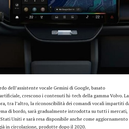
rdo dell’assistente vocale Gemini di Google, basato
 artificiale, crescono i contenuti hi-tech della gamma Volvo. La
ra, tra l’altro, la riconoscibilità dei comandi vocali impartiti d
ema di bordo, sarà gradualmente introdotta su tutti i mercati, 
 Stati Uniti e sarà resa disponibile anche come aggiornamento
già in circolazione, prodotte dopo il 2020.