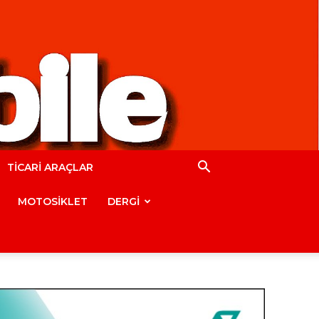
TİCARİ ARAÇLAR
MOTOSİKLET
DERGİ