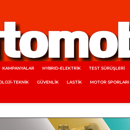
KAMPANYALAR
HYBRID-ELEKTRİK
TEST SÜRÜŞLERİ
Automobile
LOJİ-TEKNİK
GÜVENLİK
LASTİK
MOTOR SPORLARI
Magazine