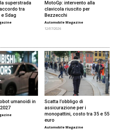
la superstrada
MotoGp: intervento alla
 accordo tra
clavicola riuscito per
 e Sdag
Bezzecchi
gazine
Automobile Magazine
12/07/2026
robot umanoidi in
Scatta l’obbligo di
 2027
assicurazione per i
monopattini, costo tra 35 e 55
gazine
euro
Automobile Magazine