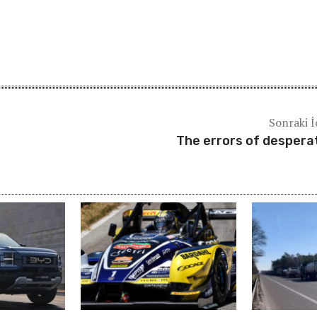
Sonraki İ
The errors of despera