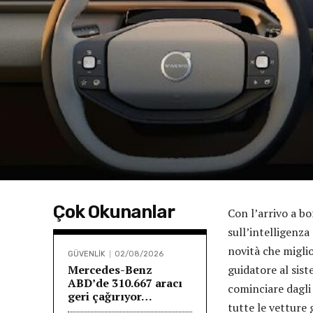
Çok Okunanlar
Con l’arrivo a bo
sull’intelligenza
novità che miglio
GÜVENLİK
02/08/2026
Mercedes-Benz
guidatore al sist
ABD’de 310.667 aracı
cominciare dagli
geri çağırıyor…
tutte le vetture 