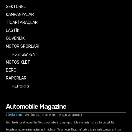
SEKTÖREL
KAMPANYALAR
TİCARİ ARAÇLAR
LASTİK
GÜVENLİK
MOTOR SPORLARI
Formula1-EN
MOTOSİKLET
DERGİ
RAPORLAR
REPORTS
Automobile Magazine
TÜRKİYE CUMHURİYETİ ULUSAL RESMİ YAYINIDIR. ISSN NO: 2148-0001
Tüm hakları tarafımıza aittir. Web sitesi haberleri, yayın görüntüleri ve yazıları izinsiz hiçbir şekilde
kopyalanamaz veya alıntı yapılamaz. All rights of “Automobile Magazine” belong to a private company. It is a