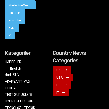
MediaSunGroup
Linkedin
YouTube
Kvkk
X
Kategoriler
Country News
Categories
HABERLER
English
UK
4×4-SUV
USA
AKARYAKIT-YAĞ
DE
GLOBAL
IT
TEST SÜRÜŞLERİ
HYBRID-ELEKTRİK
TEKNOLOJİ-TEKNİK