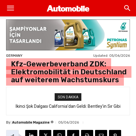
Updated:
05/06/2026
GERMANY
Kfz-Gewerbeverband ZDK:
Elektromobilität in Deutschland
auf weiterem Wachstumskurs
SON DAKIKA
İkinci Şok Dalgası California’dan Geldi: Bentley’in Sır Gibi
Saklanan İlk Elektrikli SUV’u “Torcal” Sokakta Yakalandı
®
By
Automobile Magazine
05/06/2026