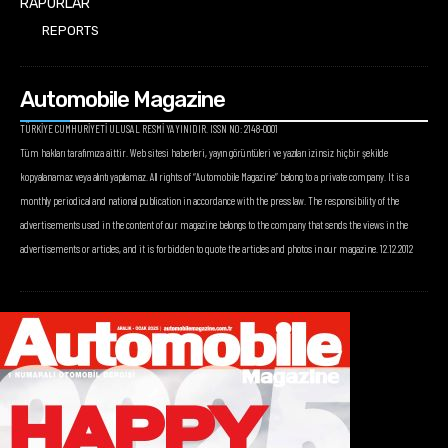
RAPORLAR
REPORTS
Automobile Magazine
TÜRKİYE CUMHURİYETİ ULUSAL RESMİ YAYINIDIR. ISSN NO: 2148-0001
Tüm hakları tarafımıza aittir. Web sitesi haberleri, yayın görüntüleri ve yazıları izinsiz hiçbir şekilde
kopyalanamaz veya alıntı yapılamaz. All rights of “Automobile Magazine” belong to a private company. It is a
monthly periodical and national publication in accordance with the press law. The responsibility of the
advertisements used in the content of our magazine belongs to the company that sends the views in the
advertisements or articles, and it is forbidden to quote the articles and photos in our magazine. 12.12.2012