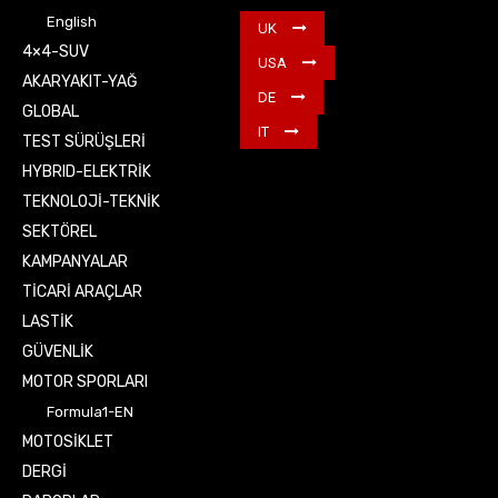
English
UK
4×4-SUV
USA
AKARYAKIT-YAĞ
DE
GLOBAL
IT
TEST SÜRÜŞLERİ
HYBRID-ELEKTRİK
TEKNOLOJİ-TEKNİK
SEKTÖREL
KAMPANYALAR
TİCARİ ARAÇLAR
LASTİK
GÜVENLİK
MOTOR SPORLARI
Formula1-EN
MOTOSİKLET
DERGİ