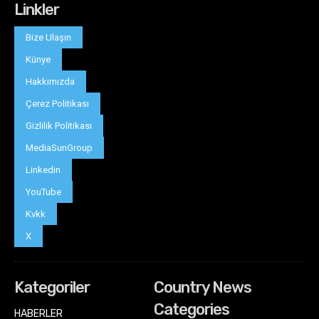
Linkler
Bize Ulaşın
Künye
Hakkımızda
Çerez Politikası
Gizlilik Politikası
MediaSunGroup
Linkedin
YouTube
Kvkk
X
Kategoriler
Country News
Categories
HABERLER