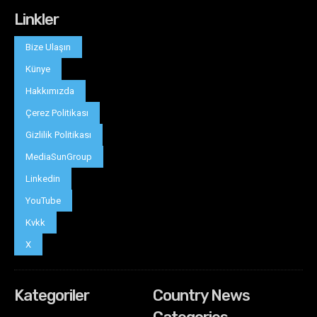
Linkler
Bize Ulaşın
Künye
Hakkımızda
Çerez Politikası
Gizlilik Politikası
MediaSunGroup
Linkedin
YouTube
Kvkk
X
Kategoriler
Country News