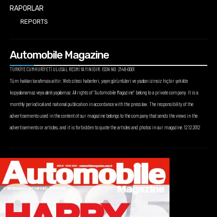
RAPORLAR
REPORTS
Automobile Magazine
TÜRKİYE CUMHURİYETİ ULUSAL RESMİ YAYINIDIR. ISSN NO: 2148-0001
Tüm hakları tarafımıza aittir. Web sitesi haberleri, yayın görüntüleri ve yazıları izinsiz hiçbir şekilde
kopyalanamaz veya alıntı yapılamaz. All rights of “Automobile Magazine” belong to a private company. It is a
monthly periodical and national publication in accordance with the press law. The responsibility of the
advertisements used in the content of our magazine belongs to the company that sends the views in the
advertisements or articles, and it is forbidden to quote the articles and photos in our magazine. 12.12.2012