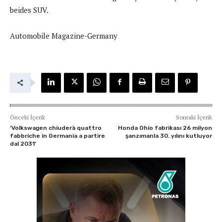
beides SUV.
Automobile Magazine-Germany
Önceki İçerik
Sonraki İçerik
‘Volkswagen chiuderà quattro
Honda Ohio fabrikası 26 milyon
fabbriche in Germania a partire
şanzımanla 30. yılını kutluyor
dal 2031’