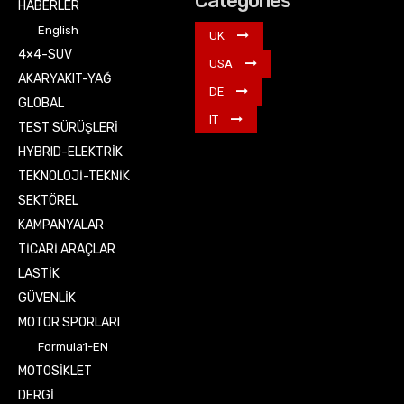
Categories
HABERLER
English
UK
4×4-SUV
USA
AKARYAKIT-YAĞ
DE
GLOBAL
IT
TEST SÜRÜŞLERİ
HYBRID-ELEKTRİK
TEKNOLOJİ-TEKNİK
SEKTÖREL
KAMPANYALAR
TİCARİ ARAÇLAR
LASTİK
GÜVENLİK
MOTOR SPORLARI
Formula1-EN
MOTOSİKLET
DERGİ