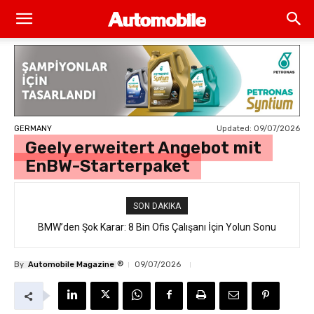
Updated:
09/07/2026
GERMANY
Geely erweitert Angebot mit
EnBW-Starterpaket
SON DAKIKA
BMW’den Şok Karar: 8 Bin Ofis Çalışanı İçin Yolun Sonu
İkinci Şok Dalgası California’dan Geldi: Bentley’in Sır Gibi
Saklanan İlk Elektrikli SUV’u “Torcal” Sokakta Yakalandı
®
By
Automobile Magazine
09/07/2026