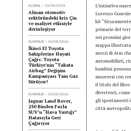
L’iniziativa nasc
GLOBAL
02/08/2026
Alman otomotiv
Lorenzo Guarnier
sektöründeki kriz Çin
kit “Sicuramente”
ve maliyet etkisiyle
derinleşiyor
primarie del ter
nei prossimi gio
GÜVENLİK
06/08/2026
mappa illustrata 
İkinci El Toyota
mezzi di Atm che
Sahiplerine Hayati
Çağrı: Toyota
automobilisti, ci
Türkiye’nin “Takata
bambini possono 
Airbag” Değişim
Kampanyası Tam Gaz
muoversi con res
Sürüyor!
il titolo del lib
divertenti, come 
GÜVENLİK
02/08/2026
gli spostamenti i
Jaguar Land Rover,
250 Binden Fazla
città metropolit
SUV’u “Hava Yastığı”
Hatasıyla Geri
Çağırıyor