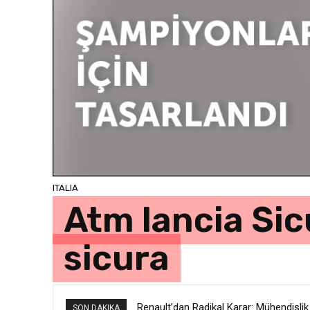
ITALIA
Atm lancia Sic
sicura
Renault’dan Radikal Karar: Mühendislik
SON DAKIKA