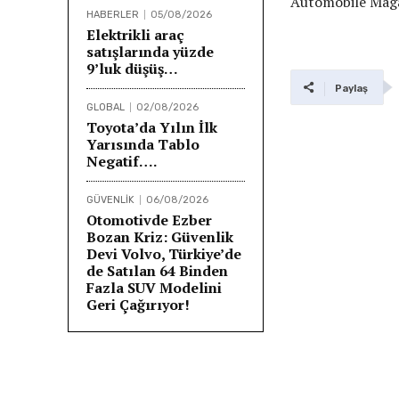
Automobile Magaz
HABERLER
05/08/2026
Elektrikli araç
satışlarında yüzde
9’luk düşüş…
Paylaş
GLOBAL
02/08/2026
Toyota’da Yılın İlk
Yarısında Tablo
Negatif….
GÜVENLİK
06/08/2026
Otomotivde Ezber
Bozan Kriz: Güvenlik
Devi Volvo, Türkiye’de
de Satılan 64 Binden
Fazla SUV Modelini
Geri Çağırıyor!