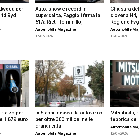
odwood per
Auto: show e record in
Chiusura del
rid Byd
supersalita, Faggioli firma la
slovena H4,
61/a Rieti-Terminillo,
Regione Fvg
e
Automobile Magazine
Automobile Ma
12/07/2026
12/07/2026
 rialzo per i
In 5 anni incassi da autovelox
Mitsubishi, 
 a 1,879 euro
per oltre 300 milioni nelle
fabbrica dal
grandi città
Automobile Ma
e
Automobile Magazine
12/07/2026