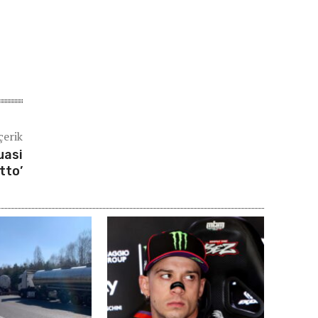
çerik
uasi
tto’