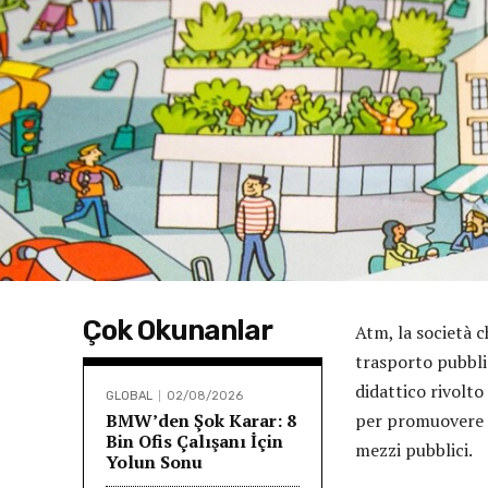
Çok Okunanlar
Atm, la società c
trasporto pubbli
didattico rivolt
GLOBAL
02/08/2026
BMW’den Şok Karar: 8
per promuovere l
Bin Ofis Çalışanı İçin
mezzi pubblici.
Yolun Sonu