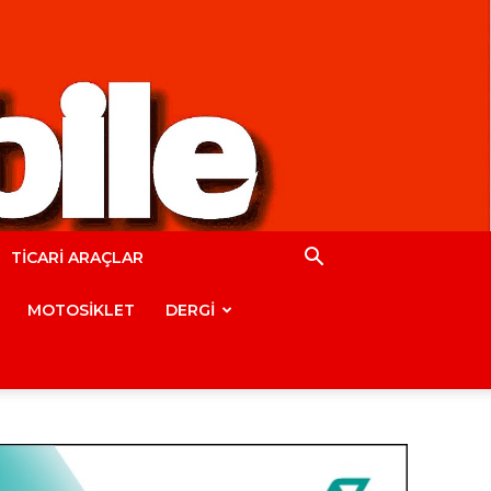
TİCARİ ARAÇLAR
MOTOSİKLET
DERGİ