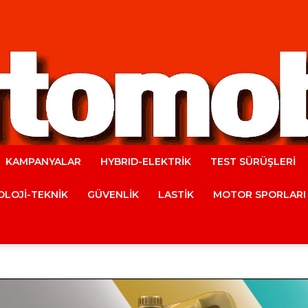
KAMPANYALAR
HYBRID-ELEKTRİK
TEST SÜRÜŞLERİ
Automobile
LOJİ-TEKNİK
GÜVENLİK
LASTİK
MOTOR SPORLARI
Magazine