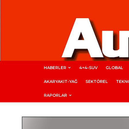
HABERLER
4×4-SUV
GLOBAL
AKARYAKIT-YAĞ
SEKTÖREL
TEKNO
RAPORLAR