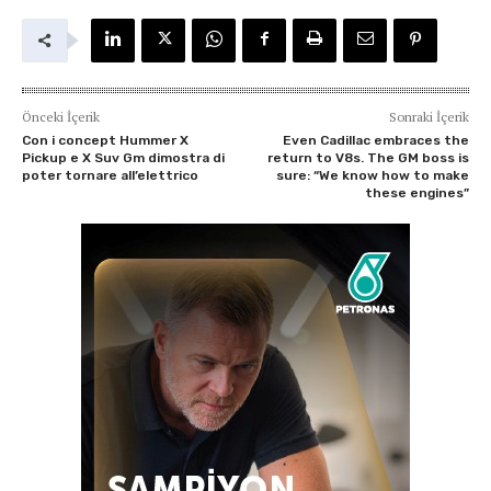
Önceki İçerik
Sonraki İçerik
Con i concept Hummer X
Even Cadillac embraces the
Pickup e X Suv Gm dimostra di
return to V8s. The GM boss is
poter tornare all’elettrico
sure: “We know how to make
these engines”