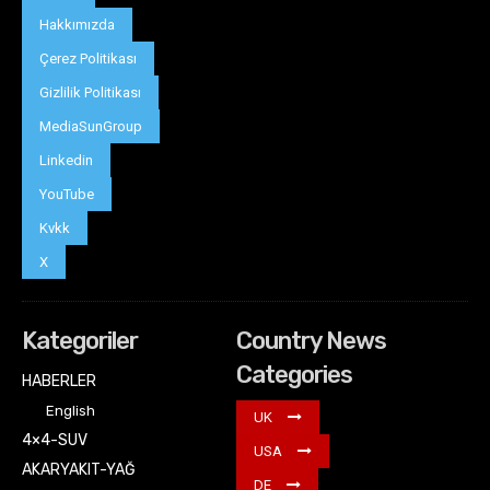
Hakkımızda
Çerez Politikası
Gizlilik Politikası
MediaSunGroup
Linkedin
YouTube
Kvkk
X
Kategoriler
Country News
Categories
HABERLER
English
UK
4×4-SUV
USA
AKARYAKIT-YAĞ
DE