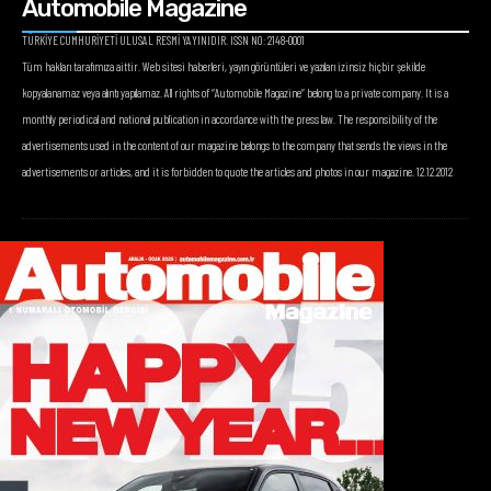
Automobile Magazine
TÜRKİYE CUMHURİYETİ ULUSAL RESMİ YAYINIDIR. ISSN NO: 2148-0001
Tüm hakları tarafımıza aittir. Web sitesi haberleri, yayın görüntüleri ve yazıları izinsiz hiçbir şekilde
kopyalanamaz veya alıntı yapılamaz. All rights of “Automobile Magazine” belong to a private company. It is a
monthly periodical and national publication in accordance with the press law. The responsibility of the
advertisements used in the content of our magazine belongs to the company that sends the views in the
advertisements or articles, and it is forbidden to quote the articles and photos in our magazine. 12.12.2012