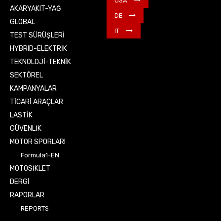
USA
AKARYAKIT-YAĞ
DE
GLOBAL
IT
TEST SÜRÜŞLERİ
HYBRID-ELEKTRİK
TEKNOLOJİ-TEKNİK
SEKTÖREL
KAMPANYALAR
TİCARİ ARAÇLAR
LASTİK
GÜVENLİK
MOTOR SPORLARI
Formula1-EN
MOTOSİKLET
DERGİ
RAPORLAR
REPORTS