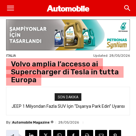
Updated:
28/05/2026
ITALIA
Volvo amplia l’accesso ai
Supercharger di Tesla in tutta
Europa
SON DAKIKA
JEEP 1 Milyondan Fazla SUV İçin “Dışarıya Park Edin” Uyarısı
®
By
Automobile Magazine
28/05/2026