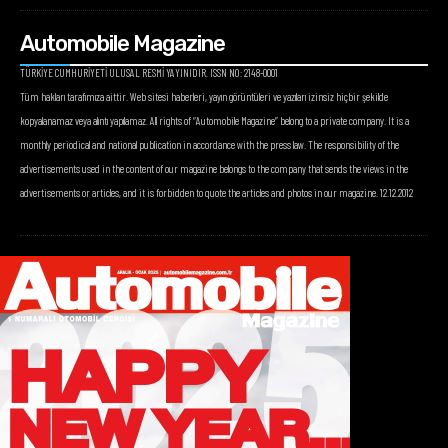
Automobile Magazine
TÜRKİYE CUMHURİYETİ ULUSAL RESMİ YAYINIDIR. ISSN NO: 2148-0001
Tüm hakları tarafımıza aittir. Web sitesi haberleri, yayın görüntüleri ve yazıları izinsiz hiçbir şekilde
kopyalanamaz veya alıntı yapılamaz. All rights of “Automobile Magazine” belong to a private company. It is a
monthly periodical and national publication in accordance with the press law. The responsibility of the
advertisements used in the content of our magazine belongs to the company that sends the views in the
advertisements or articles, and it is forbidden to quote the articles and photos in our magazine. 12.12.2012