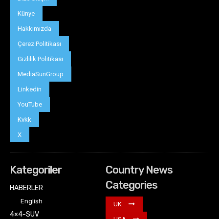
Künye
Hakkımızda
Çerez Politikası
Gizlilik Politikası
MediaSunGroup
Linkedin
YouTube
Kvkk
X
Kategoriler
Country News
Categories
HABERLER
English
UK
4×4-SUV