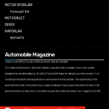
MOTOR SPORLARI
Formula1-EN
MOTOSİKLET
DERGİ
RAPORLAR
REPORTS
Automobile Magazine
TÜRKİYE CUMHURİYETİ ULUSAL RESMİ YAYINIDIR. ISSN NO: 2148-0001
Tüm hakları tarafımıza aittir. Web sitesi haberleri, yayın görüntüleri ve yazıları izinsiz hiçbir şekilde
kopyalanamaz veya alıntı yapılamaz. All rights of “Automobile Magazine” belong to a private company. It is a
monthly periodical and national publication in accordance with the press law. The responsibility of the
advertisements used in the content of our magazine belongs to the company that sends the views in the
advertisements or articles, and it is forbidden to quote the articles and photos in our magazine. 12.12.2012