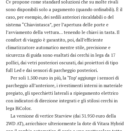
Cv propone come standard soluzioni che su molte rivali
sono disponibili solo a pagamento (quando ordinabili). È il
caso, per esempio, dei sedili anteriori riscaldabili o del
sistema “Chiavintasca”, per l’apertura delle porte e
l’avviamento della vettura… tenendo le chiavi in tasta. Il
comfort di viaggio è garantito, poi, dall’efficiente
climatizzatore automatico mentre stile, precisione e
sicurezza di guida sono esaltati dai cerchi in lega da 17
pollici, dai vetri posteriori oscurati, dai proiettori di tipo
full Led e dai sensori di parcheggio posteriori.
Per soli 1.500 euro in più, la ‘Top’ aggiunge i sensori di
parcheggio all’anteriore, i rivestimenti interni in materiale
pregiato, gli specchietti laterali a ripiegamento elettrico
con indicatori di direzione integrati e gli stilosi cerchi in
lega BiColor.
La versione di vertice Starview (dai 31.950 euro della
2WD AT), arricchisce ulteriormente la dote di Vitara Hybrid
con il cambio automatico di serie e uno spettacolare tetto