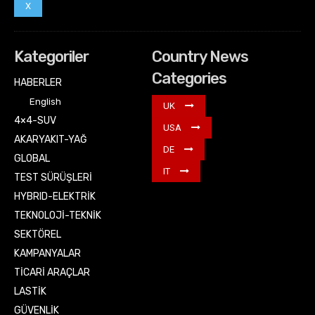
X
Kategoriler
Country News
Categories
HABERLER
English
UK
4×4-SUV
USA
AKARYAKIT-YAĞ
DE
GLOBAL
IT
TEST SÜRÜŞLERİ
HYBRID-ELEKTRİK
TEKNOLOJİ-TEKNİK
SEKTÖREL
KAMPANYALAR
TİCARİ ARAÇLAR
LASTİK
GÜVENLİK