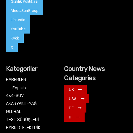
Gizlilik Politikası
MediaSunGroup
Linkedin
YouTube
Kvkk
X
Kategoriler
Country News
Categories
HABERLER
English
UK
4×4-SUV
USA
AKARYAKIT-YAĞ
DE
GLOBAL
IT
TEST SÜRÜŞLERİ
HYBRID-ELEKTRİK