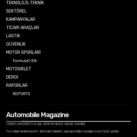
TEKNOLOJİ-TEKNİK
SEKTÖREL
KAMPANYALAR
TİCARİ ARAÇLAR
LASTİK
GÜVENLİK
MOTOR SPORLARI
Formula1-EN
MOTOSİKLET
DERGİ
RAPORLAR
REPORTS
Automobile Magazine
TÜRKİYE CUMHURİYETİ ULUSAL RESMİ YAYINIDIR. ISSN NO: 2148-0001
Tüm hakları tarafımıza aittir. Web sitesi haberleri, yayın görüntüleri ve yazıları izinsiz hiçbir şekilde