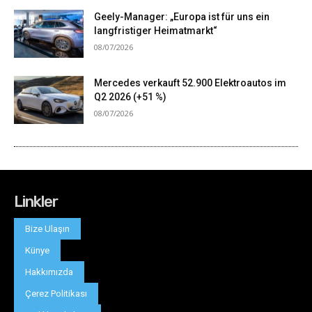
Linkler
Bize Ulaşın
Künye
Hakkımızda
Çerez Politikası