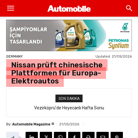
Updated:
21/05/2026
GERMANY
Nissan prüft chinesische
Plattformen für Europa-
Elektroautos
SON DAKIKA
Vezirköprü’de Heyecanlı Hafta Sonu
®
By
Automobile Magazine
21/05/2026