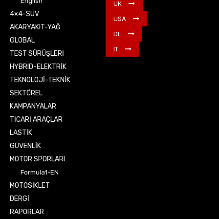
English
UK
4×4-SUV
USA
AKARYAKIT-YAĞ
DE
GLOBAL
IT
TEST SÜRÜŞLERİ
HYBRID-ELEKTRİK
TEKNOLOJİ-TEKNİK
SEKTÖREL
KAMPANYALAR
TİCARİ ARAÇLAR
LASTİK
GÜVENLİK
MOTOR SPORLARI
Formula1-EN
MOTOSİKLET
DERGİ
RAPORLAR