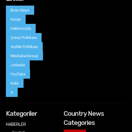
Bize Ulaşın
Künye
Hakkımızda
Çerez Politikası
Gizlilik Politikası
MediaSunGroup
Linkedin
YouTube
Kvkk
X
Kategoriler
Country News
Categories
HABERLER