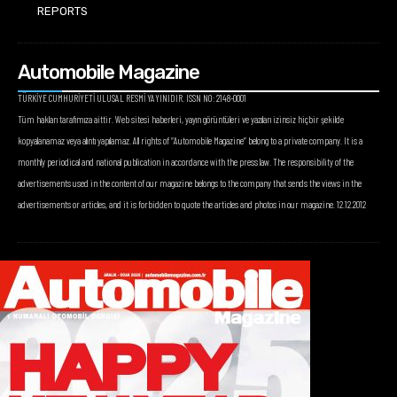
REPORTS
Automobile Magazine
TÜRKİYE CUMHURİYETİ ULUSAL RESMİ YAYINIDIR. ISSN NO: 2148-0001
Tüm hakları tarafımıza aittir. Web sitesi haberleri, yayın görüntüleri ve yazıları izinsiz hiçbir şekilde
kopyalanamaz veya alıntı yapılamaz. All rights of “Automobile Magazine” belong to a private company. It is a
monthly periodical and national publication in accordance with the press law. The responsibility of the
advertisements used in the content of our magazine belongs to the company that sends the views in the
advertisements or articles, and it is forbidden to quote the articles and photos in our magazine. 12.12.2012