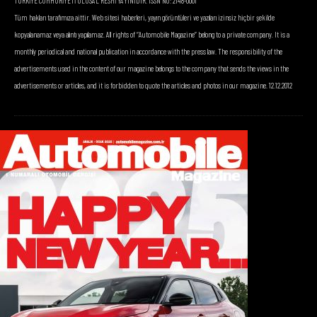
TÜRKİYE CUMHURİYETİ ULUSAL RESMİ YAYINIDIR. ISSN NO: 2148-0001
Tüm hakları tarafımıza aittir. Web sitesi haberleri, yayın görüntüleri ve yazıları izinsiz hiçbir şekilde
kopyalanamaz veya alıntı yapılamaz. All rights of “Automobile Magazine” belong to a private company. It is a
monthly periodical and national publication in accordance with the press law. The responsibility of the
advertisements used in the content of our magazine belongs to the company that sends the views in the
advertisements or articles, and it is forbidden to quote the articles and photos in our magazine. 12.12.2012