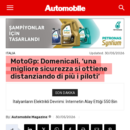
Updated:
30/05/2026
ITALIA
MotoGp: Domenicali, ‘una
migliore sicurezza si ottiene
distanziando di più i piloti’
SON DAKIKA
İtalyanların Elektrikli Devrimi: İnternetin Alay Ettiği 550 Bin
Euro’luk “Ferrari Luce” Daha Satışa Çıkmadan Tükendi
®
By
Automobile Magazine
30/05/2026