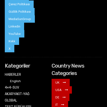
Çerez Politikası
Gizlilik Politikası
MediaSunGroup
Linkedin
YouTube
Kvkk
X
Kategoriler
Country News
Categories
HABERLER
English
UK
4×4-SUV
USA
AKARYAKIT-YAĞ
DE
GLOBAL
IT
TEST SÜRÜŞLERİ