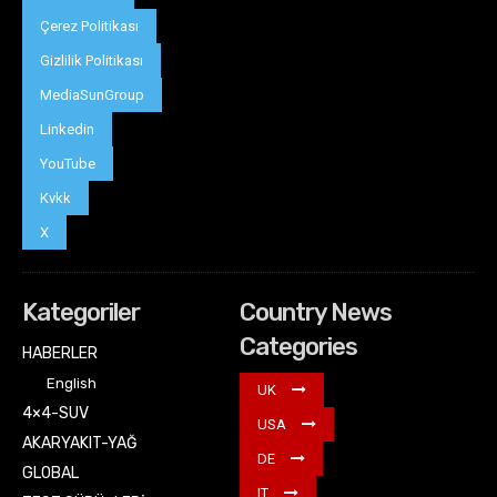
Çerez Politikası
Gizlilik Politikası
MediaSunGroup
Linkedin
YouTube
Kvkk
X
Kategoriler
Country News
Categories
HABERLER
English
UK
4×4-SUV
USA
AKARYAKIT-YAĞ
DE
GLOBAL
IT