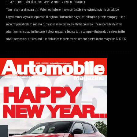
TÜRKİYE CUMHURİYETİ ULUSAL RESMİ YAYINIDIR. ISSN NO: 2148-0001
Tüm hakları tarafımıza aittir. Web sitesi haberleri, yayın görüntüleri ve yazıları izinsiz hiçbir şekilde
kopyalanamaz veya alıntı yapılamaz. All rights of “Automobile Magazine” belong to a private company. It is a
monthly periodical and national publication in accordance with the press law. The responsibility of the
advertisements used in the content of our magazine belongs to the company that sends the views in the
advertisements or articles, and it is forbidden to quote the articles and photos in our magazine. 12.12.2012