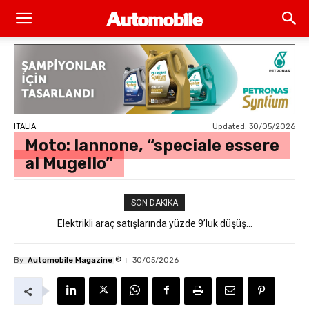
Updated:
30/05/2026
ITALIA
Moto: Iannone, “speciale essere
al Mugello”
SON DAKIKA
Elektrikli araç satışlarında yüzde 9’luk düşüş…
®
By
Automobile Magazine
30/05/2026