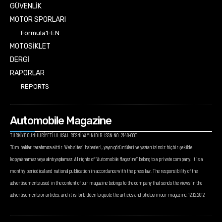
GÜVENLİK
MOTOR SPORLARI
Formula1-EN
MOTOSİKLET
DERGİ
RAPORLAR
REPORTS
Automobile Magazine
TÜRKİYE CUMHURİYETİ ULUSAL RESMİ YAYINIDIR. ISSN NO: 2148-0001
Tüm hakları tarafımıza aittir. Web sitesi haberleri, yayın görüntüleri ve yazıları izinsiz hiçbir şekilde
kopyalanamaz veya alıntı yapılamaz. All rights of “Automobile Magazine” belong to a private company. It is a
monthly periodical and national publication in accordance with the press law. The responsibility of the
advertisements used in the content of our magazine belongs to the company that sends the views in the
advertisements or articles, and it is forbidden to quote the articles and photos in our magazine. 12.12.2012