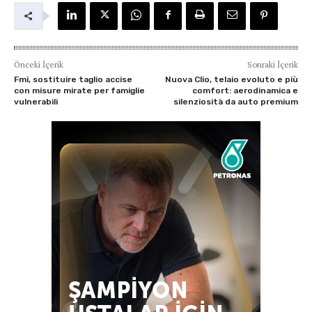
Önceki İçerik
Sonraki İçerik
Fmi, sostituire taglio accise
Nuova Clio, telaio evoluto e più
con misure mirate per famiglie
comfort: aerodinamica e
vulnerabili
silenziosità da auto premium