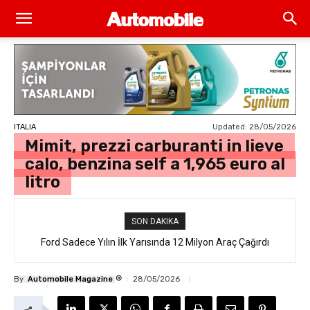
Updated:
28/05/2026
ITALIA
Mimit, prezzi carburanti in lieve
calo, benzina self a 1,965 euro al
litro
SON DAKIKA
Ford Sadece Yılın İlk Yarısında 12 Milyon Araç Çağırdı
®
By
Automobile Magazine
28/05/2026