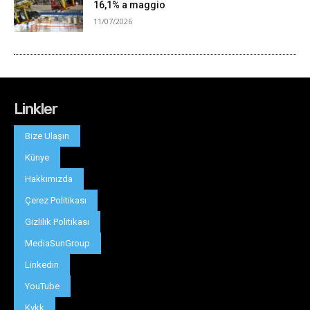
Linkler
Bize Ulaşın
Künye
Hakkımızda
Çerez Politikası
Gizlilik Politikası
MediaSunGroup
Linkedin
YouTube
Kvkk