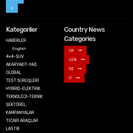
X
Kategoriler
Country News
Categories
HABERLER
English
UK
4×4-SUV
USA
AKARYAKIT-YAĞ
DE
GLOBAL
IT
TEST SÜRÜŞLERİ
HYBRID-ELEKTRİK
TEKNOLOJİ-TEKNİK
SEKTÖREL
KAMPANYALAR
TİCARİ ARAÇLAR
LASTİK