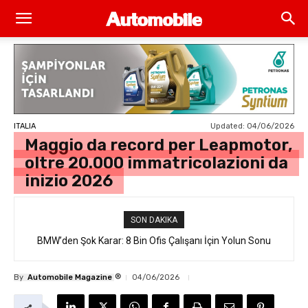
Updated:
04/06/2026
ITALIA
Maggio da record per Leapmotor,
oltre 20.000 immatricolazioni da
inizio 2026
SON DAKIKA
BMW’den Şok Karar: 8 Bin Ofis Çalışanı İçin Yolun Sonu
®
By
Automobile Magazine
04/06/2026