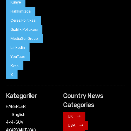
Künye
Hakkımızda
Çerez Politikası
Gizlilik Politikası
MediaSunGroup
Linkedin
YouTube
Kvkk
X
Kategoriler
Country News
Categories
HABERLER
English
UK
4×4-SUV
USA
AKARYAKIT-YAĞ