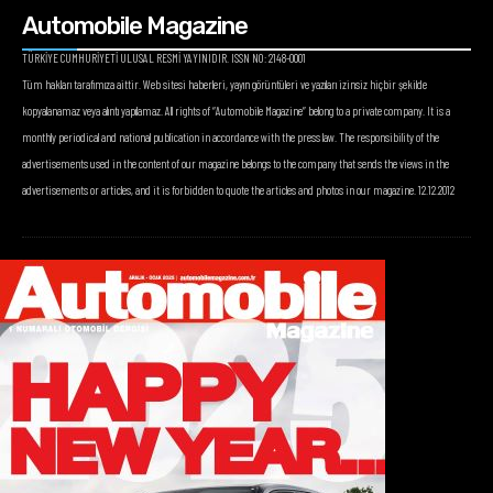
Automobile Magazine
TÜRKİYE CUMHURİYETİ ULUSAL RESMİ YAYINIDIR. ISSN NO: 2148-0001
Tüm hakları tarafımıza aittir. Web sitesi haberleri, yayın görüntüleri ve yazıları izinsiz hiçbir şekilde
kopyalanamaz veya alıntı yapılamaz. All rights of “Automobile Magazine” belong to a private company. It is a
monthly periodical and national publication in accordance with the press law. The responsibility of the
advertisements used in the content of our magazine belongs to the company that sends the views in the
advertisements or articles, and it is forbidden to quote the articles and photos in our magazine. 12.12.2012