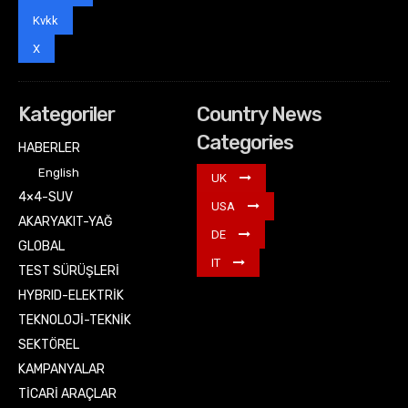
Kvkk
X
Kategoriler
Country News
Categories
HABERLER
English
UK
4×4-SUV
USA
AKARYAKIT-YAĞ
DE
GLOBAL
IT
TEST SÜRÜŞLERİ
HYBRID-ELEKTRİK
TEKNOLOJİ-TEKNİK
SEKTÖREL
KAMPANYALAR
TİCARİ ARAÇLAR