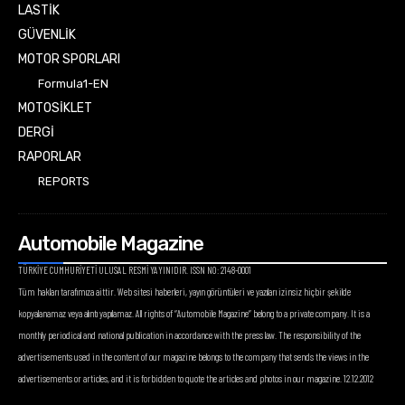
LASTİK
GÜVENLİK
MOTOR SPORLARI
Formula1-EN
MOTOSİKLET
DERGİ
RAPORLAR
REPORTS
Automobile Magazine
TÜRKİYE CUMHURİYETİ ULUSAL RESMİ YAYINIDIR. ISSN NO: 2148-0001
Tüm hakları tarafımıza aittir. Web sitesi haberleri, yayın görüntüleri ve yazıları izinsiz hiçbir şekilde
kopyalanamaz veya alıntı yapılamaz. All rights of “Automobile Magazine” belong to a private company. It is a
monthly periodical and national publication in accordance with the press law. The responsibility of the
advertisements used in the content of our magazine belongs to the company that sends the views in the
advertisements or articles, and it is forbidden to quote the articles and photos in our magazine. 12.12.2012