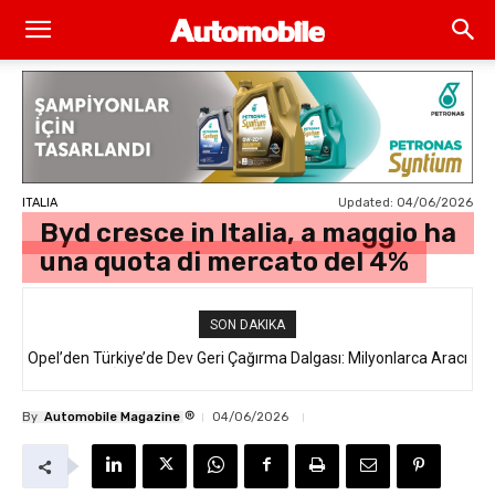
Updated:
04/06/2026
ITALIA
Byd cresce in Italia, a maggio ha
una quota di mercato del 4%
SON DAKIKA
Opel’den Türkiye’de Dev Geri Çağırma Dalgası: Milyonlarca Aracı
İlgilendiren “Takata Airbag” Krizi Nedir?
®
By
Automobile Magazine
04/06/2026