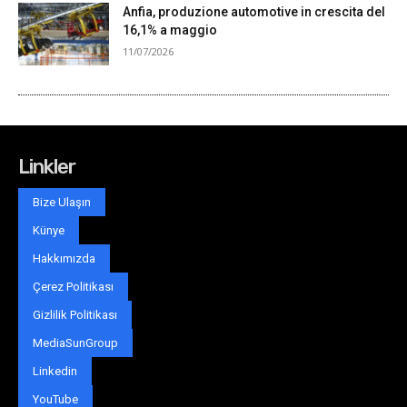
Linkler
Bize Ulaşın
Künye
Hakkımızda
Çerez Politikası
Gizlilik Politikası
MediaSunGroup
Linkedin
YouTube