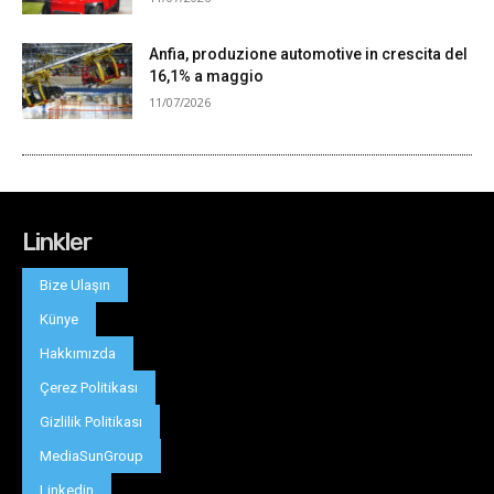
Linkler
Bize Ulaşın
Künye
Hakkımızda
Çerez Politikası
Gizlilik Politikası
MediaSunGroup
Linkedin