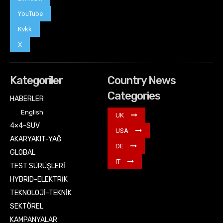
YouTube
Kvkk
X
Kategoriler
Country News
Categories
HABERLER
English
UK
4×4-SUV
USA
AKARYAKIT-YAĞ
DE
GLOBAL
IT
TEST SÜRÜŞLERİ
HYBRID-ELEKTRİK
TEKNOLOJİ-TEKNİK
SEKTÖREL
KAMPANYALAR