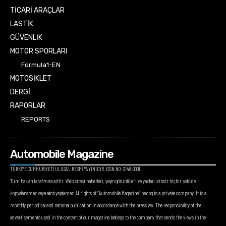
TİCARİ ARAÇLAR
LASTİK
GÜVENLİK
MOTOR SPORLARI
Formula1-EN
MOTOSİKLET
DERGİ
RAPORLAR
REPORTS
Automobile Magazine
TÜRKİYE CUMHURİYETİ ULUSAL RESMİ YAYINIDIR. ISSN NO: 2148-0001
Tüm hakları tarafımıza aittir. Web sitesi haberleri, yayın görüntüleri ve yazıları izinsiz hiçbir şekilde
kopyalanamaz veya alıntı yapılamaz. All rights of “Automobile Magazine” belong to a private company. It is a
monthly periodical and national publication in accordance with the press law. The responsibility of the
advertisements used in the content of our magazine belongs to the company that sends the views in the