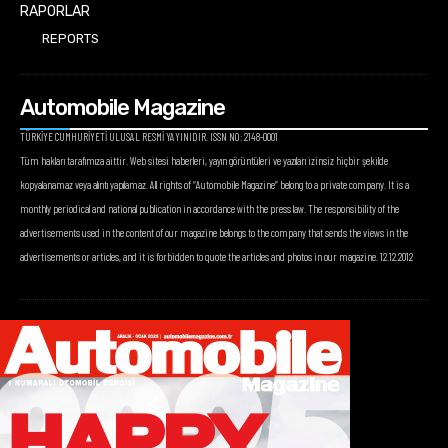
RAPORLAR
REPORTS
Automobile Magazine
TÜRKİYE CUMHURİYETİ ULUSAL RESMİ YAYINIDIR. ISSN NO: 2148-0001
Tüm hakları tarafımıza aittir. Web sitesi haberleri, yayın görüntüleri ve yazıları izinsiz hiçbir şekilde
kopyalanamaz veya alıntı yapılamaz. All rights of “Automobile Magazine” belong to a private company. It is a
monthly periodical and national publication in accordance with the press law. The responsibility of the
advertisements used in the content of our magazine belongs to the company that sends the views in the
advertisements or articles, and it is forbidden to quote the articles and photos in our magazine. 12.12.2012