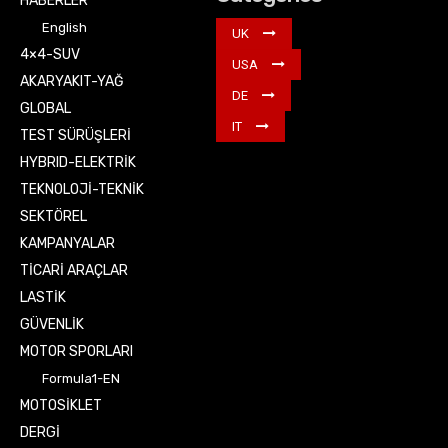
HABERLER
English
UK
4×4-SUV
USA
AKARYAKIT-YAĞ
DE
GLOBAL
IT
TEST SÜRÜŞLERİ
HYBRID-ELEKTRİK
TEKNOLOJİ-TEKNİK
SEKTÖREL
KAMPANYALAR
TİCARİ ARAÇLAR
LASTİK
GÜVENLİK
MOTOR SPORLARI
Formula1-EN
MOTOSİKLET
DERGİ