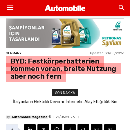
Updated:
21/05/2026
GERMANY
BYD: Festkörperbatterien
kommen voran, breite Nutzung
aber noch fern
SON DAKIKA
İtalyanların Elektrikli Devrimi: İnternetin Alay Ettiği 550 Bin
Euro’luk “Ferrari Luce” Daha Satışa Çıkmadan Tükendi
®
By
Automobile Magazine
21/05/2026