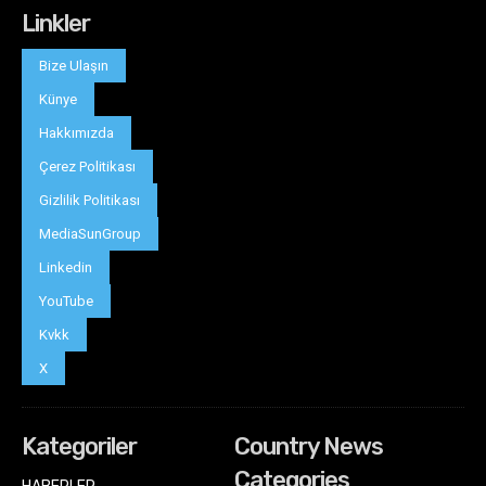
Linkler
Bize Ulaşın
Künye
Hakkımızda
Çerez Politikası
Gizlilik Politikası
MediaSunGroup
Linkedin
YouTube
Kvkk
X
Kategoriler
Country News
Categories