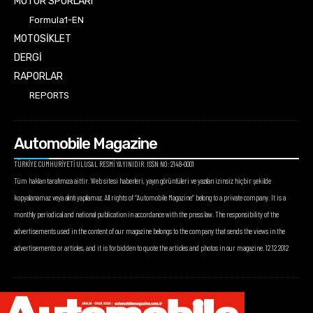
MOTOR SPORLARI
Formula1-EN
MOTOSİKLET
DERGİ
RAPORLAR
REPORTS
Automobile Magazine
TÜRKİYE CUMHURİYETİ ULUSAL RESMİ YAYINIDIR. ISSN NO: 2148-0001
Tüm hakları tarafımıza aittir. Web sitesi haberleri, yayın görüntüleri ve yazıları izinsiz hiçbir şekilde
kopyalanamaz veya alıntı yapılamaz. All rights of “Automobile Magazine” belong to a private company. It is a
monthly periodical and national publication in accordance with the press law. The responsibility of the
advertisements used in the content of our magazine belongs to the company that sends the views in the
advertisements or articles, and it is forbidden to quote the articles and photos in our magazine. 12.12.2012