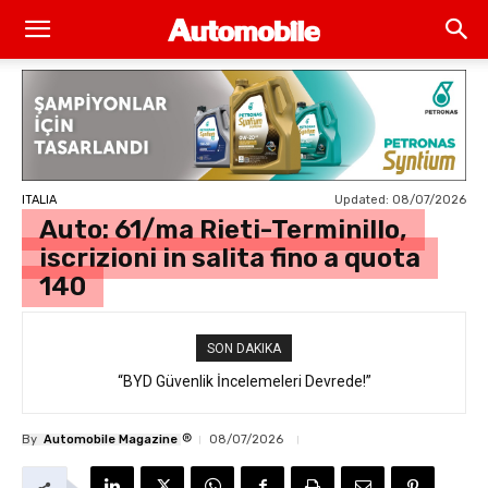
Updated:
08/07/2026
ITALIA
Auto: 61/ma Rieti-Terminillo,
iscrizioni in salita fino a quota
140
SON DAKIKA
“BYD Güvenlik İncelemeleri Devrede!”
®
By
Automobile Magazine
08/07/2026