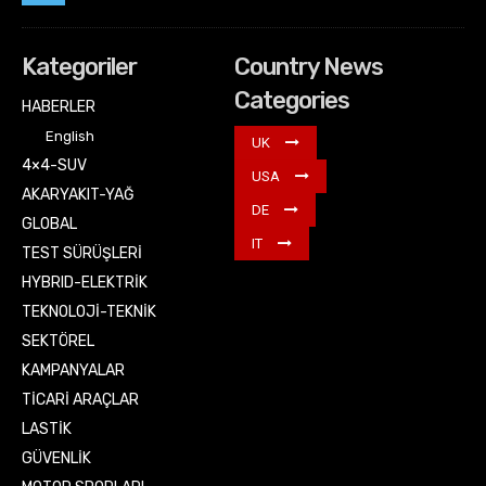
Kategoriler
Country News
Categories
HABERLER
English
UK
4×4-SUV
USA
AKARYAKIT-YAĞ
DE
GLOBAL
IT
TEST SÜRÜŞLERİ
HYBRID-ELEKTRİK
TEKNOLOJİ-TEKNİK
SEKTÖREL
KAMPANYALAR
TİCARİ ARAÇLAR
LASTİK
GÜVENLİK