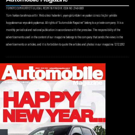
TÜRKİYE CUMHURİYETİ ULUSAL RESMİ YAYINIDIR. ISSN NO: 2148-0001
Tüm hakları tarafımıza aittir. Web sitesi haberleri, yayın görüntüleri ve yazıları izinsiz hiçbir şekilde
kopyalanamaz veya alıntı yapılamaz. All rights of “Automobile Magazine” belong to a private company. It is a
monthly periodical and national publication in accordance with the press law. The responsibility of the
advertisements used in the content of our magazine belongs to the company that sends the views in the
advertisements or articles, and it is forbidden to quote the articles and photos in our magazine. 12.12.2012