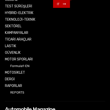
IT
TEST SÜRÜŞLERİ
HYBRID-ELEKTRİK
TEKNOLOJİ-TEKNİK
SEKTÖREL
KAMPANYALAR
TİCARİ ARAÇLAR
LASTİK
GÜVENLİK
MOTOR SPORLARI
Formula1-EN
MOTOSİKLET
DERGİ
RAPORLAR
REPORTS
Automobile Magazine