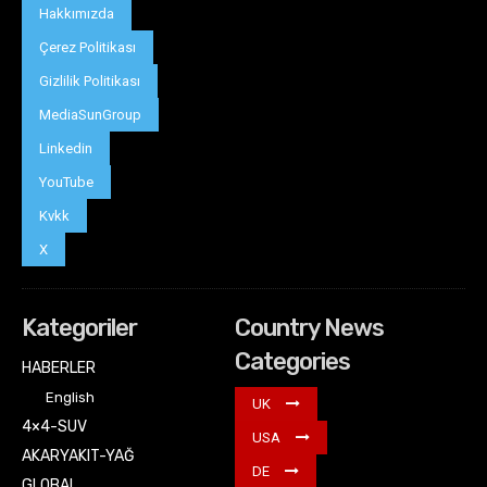
Hakkımızda
Çerez Politikası
Gizlilik Politikası
MediaSunGroup
Linkedin
YouTube
Kvkk
X
Kategoriler
Country News
Categories
HABERLER
English
UK
4×4-SUV
USA
AKARYAKIT-YAĞ
DE
GLOBAL