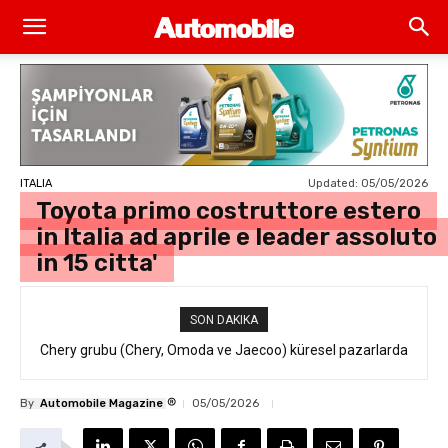
Updated:
05/05/2026
ITALIA
Toyota primo costruttore estero
in Italia ad aprile e leader assoluto
in 15 citta'
SON DAKIKA
VW 100.000 çalışanı işten çıkarmayı masaya yatırdı
®
By
Automobile Magazine
05/05/2026