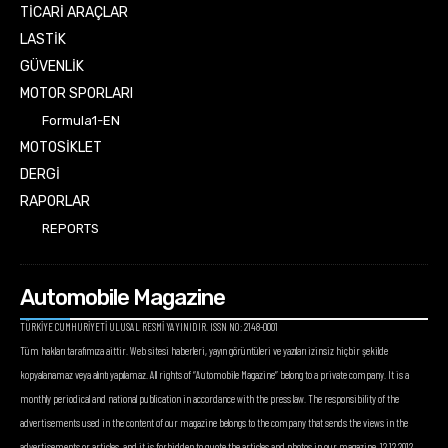
TİCARİ ARAÇLAR
LASTİK
GÜVENLİK
MOTOR SPORLARI
Formula1-EN
MOTOSİKLET
DERGİ
RAPORLAR
REPORTS
Automobile Magazine
TÜRKİYE CUMHURİYETİ ULUSAL RESMİ YAYINIDIR. ISSN NO: 2148-0001
Tüm hakları tarafımıza aittir. Web sitesi haberleri, yayın görüntüleri ve yazıları izinsiz hiçbir şekilde
kopyalanamaz veya alıntı yapılamaz. All rights of “Automobile Magazine” belong to a private company. It is a
monthly periodical and national publication in accordance with the press law. The responsibility of the
advertisements used in the content of our magazine belongs to the company that sends the views in the
advertisements or articles, and it is forbidden to quote the articles and photos in our magazine. 12.12.2012