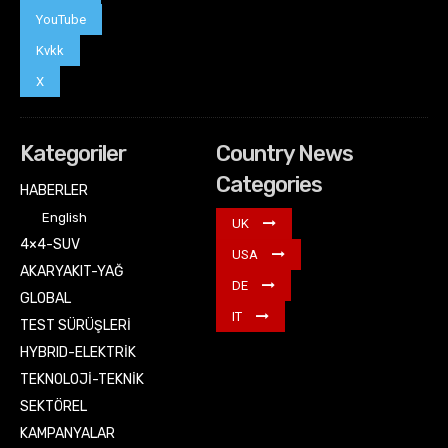
YouTube
Kvkk
X
Kategoriler
Country News
Categories
HABERLER
English
UK
4×4-SUV
USA
AKARYAKIT-YAĞ
DE
GLOBAL
IT
TEST SÜRÜŞLERİ
HYBRID-ELEKTRİK
TEKNOLOJİ-TEKNİK
SEKTÖREL
KAMPANYALAR