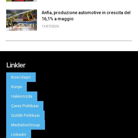
Linkler
Bize Ulaşın
Künye
Hakkımızda
Çerez Politikası
Gizlilik Politikası
MediaSunGroup
Linkedin