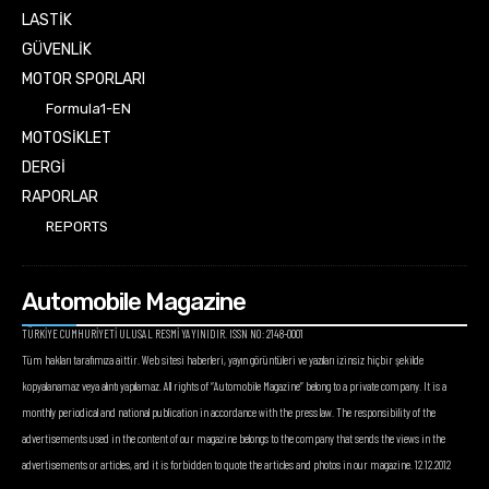
LASTİK
GÜVENLİK
MOTOR SPORLARI
Formula1-EN
MOTOSİKLET
DERGİ
RAPORLAR
REPORTS
Automobile Magazine
TÜRKİYE CUMHURİYETİ ULUSAL RESMİ YAYINIDIR. ISSN NO: 2148-0001
Tüm hakları tarafımıza aittir. Web sitesi haberleri, yayın görüntüleri ve yazıları izinsiz hiçbir şekilde
kopyalanamaz veya alıntı yapılamaz. All rights of “Automobile Magazine” belong to a private company. It is a
monthly periodical and national publication in accordance with the press law. The responsibility of the
advertisements used in the content of our magazine belongs to the company that sends the views in the
advertisements or articles, and it is forbidden to quote the articles and photos in our magazine. 12.12.2012