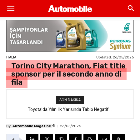
Updated:
26/05/2026
ITALIA
Torino City Marathon, Fiat title
sponsor per il secondo anno di
fila
SON DAKIKA
Elektrikli araç satışlarında yüzde 9’luk düşüş…
®
By
Automobile Magazine
26/05/2026