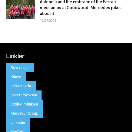
Linkler
Bize Ulaşın
Künye
Hakkımızda
Çerez Politikası
Gizlilik Politikası
MediaSunGroup
Linkedin
YouTube