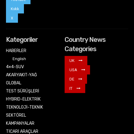
Kvkk
X
Kategoriler
Country News
Categories
HABERLER
English
UK
4×4-SUV
USA
AKARYAKIT-YAĞ
DE
GLOBAL
IT
TEST SÜRÜŞLERİ
HYBRID-ELEKTRİK
TEKNOLOJİ-TEKNİK
SEKTÖREL
KAMPANYALAR
TİCARİ ARAÇLAR