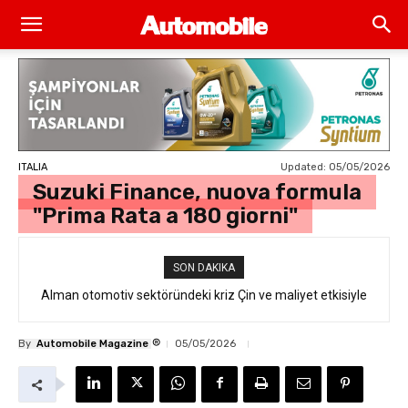
Updated:
05/05/2026
ITALIA
Suzuki Finance, nuova formula
"Prima Rata a 180 giorni"
SON DAKIKA
Alman otomotiv sektöründeki kriz Çin ve maliyet etkisiyle
derinleşiyor
®
By
Automobile Magazine
05/05/2026