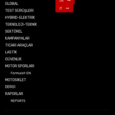
DE
GLOBAL
IT
TEST SÜRÜŞLERİ
HYBRID-ELEKTRİK
TEKNOLOJİ-TEKNİK
SEKTÖREL
KAMPANYALAR
TİCARİ ARAÇLAR
LASTİK
GÜVENLİK
MOTOR SPORLARI
Formula1-EN
MOTOSİKLET
DERGİ
RAPORLAR
REPORTS