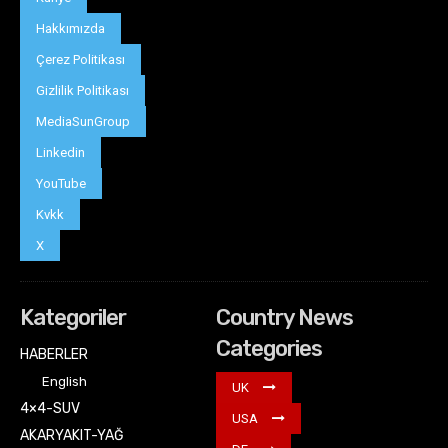
Hakkımızda
Çerez Politikası
Gizlilik Politikası
MediaSunGroup
Linkedin
YouTube
Kvkk
X
Kategoriler
Country News
Categories
HABERLER
English
UK
4×4-SUV
USA
AKARYAKIT-YAĞ