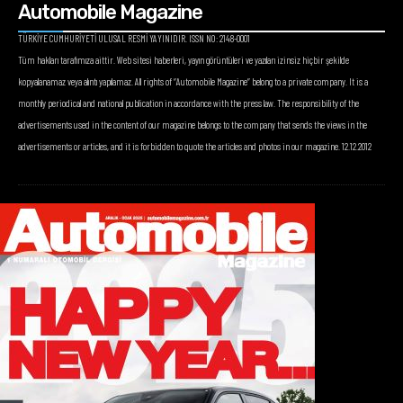
Automobile Magazine
TÜRKİYE CUMHURİYETİ ULUSAL RESMİ YAYINIDIR. ISSN NO: 2148-0001
Tüm hakları tarafımıza aittir. Web sitesi haberleri, yayın görüntüleri ve yazıları izinsiz hiçbir şekilde
kopyalanamaz veya alıntı yapılamaz. All rights of “Automobile Magazine” belong to a private company. It is a
monthly periodical and national publication in accordance with the press law. The responsibility of the
advertisements used in the content of our magazine belongs to the company that sends the views in the
advertisements or articles, and it is forbidden to quote the articles and photos in our magazine. 12.12.2012