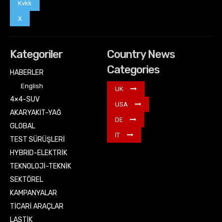
Kvkk
X
Kategoriler
Country News
Categories
HABERLER
English
UK
4×4-SUV
USA
AKARYAKIT-YAĞ
DE
GLOBAL
IT
TEST SÜRÜŞLERİ
HYBRID-ELEKTRİK
TEKNOLOJİ-TEKNİK
SEKTÖREL
KAMPANYALAR
TİCARİ ARAÇLAR
LASTİK