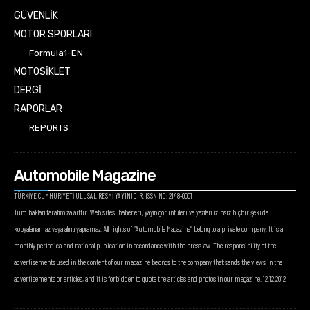
GÜVENLİK
MOTOR SPORLARI
Formula1-EN
MOTOSİKLET
DERGİ
RAPORLAR
REPORTS
Automobile Magazine
TÜRKİYE CUMHURİYETİ ULUSAL RESMİ YAYINIDIR. ISSN NO: 2148-0001
Tüm hakları tarafımıza aittir. Web sitesi haberleri, yayın görüntüleri ve yazıları izinsiz hiçbir şekilde
kopyalanamaz veya alıntı yapılamaz. All rights of “Automobile Magazine” belong to a private company. It is a
monthly periodical and national publication in accordance with the press law. The responsibility of the
advertisements used in the content of our magazine belongs to the company that sends the views in the
advertisements or articles, and it is forbidden to quote the articles and photos in our magazine. 12.12.2012