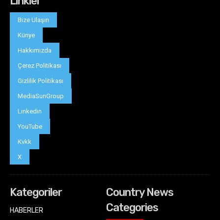
Linkler
Bize Ulaşın
Künye
Hakkımızda
Çerez Politikası
Gizlilik Politikası
MediaSunGroup
Linkedin
YouTube
Kvkk
X
Kategoriler
Country News
Categories
HABERLER