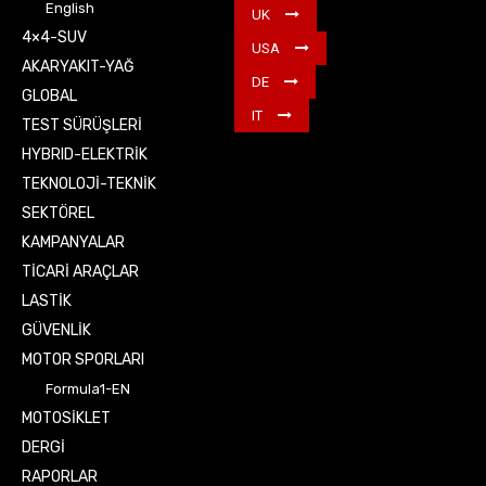
English
UK
4×4-SUV
USA
AKARYAKIT-YAĞ
DE
GLOBAL
IT
TEST SÜRÜŞLERİ
HYBRID-ELEKTRİK
TEKNOLOJİ-TEKNİK
SEKTÖREL
KAMPANYALAR
TİCARİ ARAÇLAR
LASTİK
GÜVENLİK
MOTOR SPORLARI
Formula1-EN
MOTOSİKLET
DERGİ
RAPORLAR