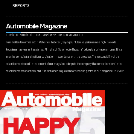
REPORTS
Automobile Magazine
TÜRKİYE CUMHURİYETİ ULUSAL RESMİ YAYINIDIR. ISSN NO: 2148-0001
Tüm hakları tarafımıza aittir. Web sitesi haberleri, yayın görüntüleri ve yazıları izinsiz hiçbir şekilde
kopyalanamaz veya alıntı yapılamaz. All rights of “Automobile Magazine” belong to a private company. It is a
monthly periodical and national publication in accordance with the press law. The responsibility of the
advertisements used in the content of our magazine belongs to the company that sends the views in the
advertisements or articles, and it is forbidden to quote the articles and photos in our magazine. 12.12.2012