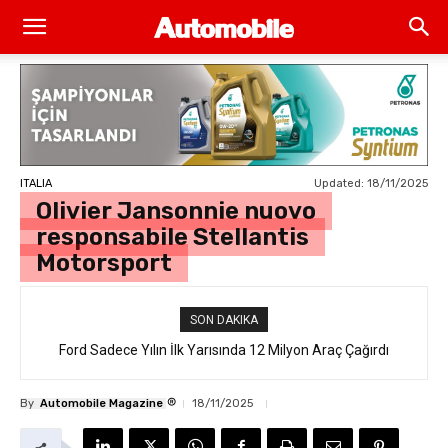
Updated:
18/11/2025
ITALIA
Olivier Jansonnie nuovo
responsabile Stellantis
Motorsport
SON DAKIKA
Ford Sadece Yılın İlk Yarısında 12 Milyon Araç Çağırdı
®
By
Automobile Magazine
18/11/2025