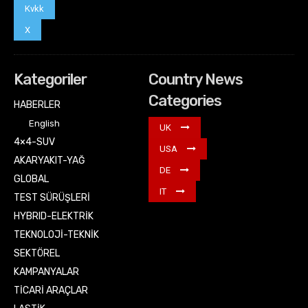
Kvkk
X
Kategoriler
Country News
Categories
HABERLER
English
UK
4×4-SUV
USA
AKARYAKIT-YAĞ
DE
GLOBAL
IT
TEST SÜRÜŞLERİ
HYBRID-ELEKTRİK
TEKNOLOJİ-TEKNİK
SEKTÖREL
KAMPANYALAR
TİCARİ ARAÇLAR