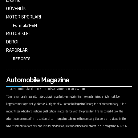
LASTİK
GÜVENLİK
MOTOR SPORLARI
Formula1-EN
MOTOSİKLET
DERGİ
RAPORLAR
REPORTS
Automobile Magazine
TÜRKİYE CUMHURİYETİ ULUSAL RESMİ YAYINIDIR. ISSN NO: 2148-0001
Tüm hakları tarafımıza aittir. Web sitesi haberleri, yayın görüntüleri ve yazıları izinsiz hiçbir şekilde
kopyalanamaz veya alıntı yapılamaz. All rights of “Automobile Magazine” belong to a private company. It is a
monthly periodical and national publication in accordance with the press law. The responsibility of the
advertisements used in the content of our magazine belongs to the company that sends the views in the
advertisements or articles, and it is forbidden to quote the articles and photos in our magazine. 12.12.2012