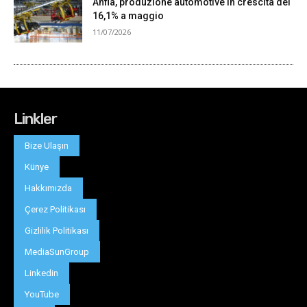
Linkler
Bize Ulaşın
Künye
Hakkımızda
Çerez Politikası
Gizlilik Politikası
MediaSunGroup
Linkedin
YouTube