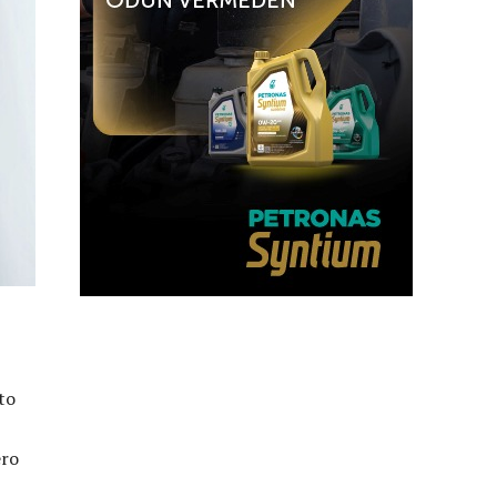
to
ero