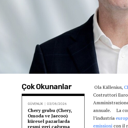
Çok Okunanlar
Ola Källenius,
C
Costruttori Euro
Amministrazione 
GÜVENLİK
03/08/2026
Chery grubu (Chery,
annuale. La conf
Omoda ve Jaecoo)
l’industria
europ
küresel pazarlarda
emissioni
con il 
resmi geri çağırma