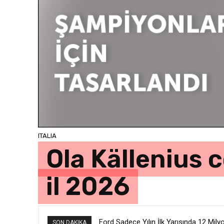
ITALIA
Ola Källenius 
il 2026
Ford Sadece Yılın İlk Yarısında 12 Mily
SON DAKIKA