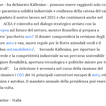
e – ha dichiarato Källenius – possono essere raggiunti solo c
 garantisca solidità industriale e resilienza della catena del va
 guidato il nostro lavoro nel 2025 e che continuerà anche nel
ACEA è coinvolta nel dialogo strategico avviato con la
ropea
sul futuro del settore, mentre Bruxelles si prepara a
ovo ‘pacchetto
auto
‘. Il dossier comprenderà la revisione degli
 per
auto
e van, nuove regole per le flotte aziendali verdi e il
ibus
automobilistico
‘. Secondo Källenius, per riportare la
erde e la competitività industriale su un percorso sostenibile
ore flessibilità, apertura tecnologica e politiche mirate per t
eicoli”. La rielezione è avvenuta nel corso della riunione del
riunisce i
CEO
dei 16 principali costruttori europei di
auto
, ve
ion e autobus. Il mandato annuale della presidenza può esser
ola volta.
ine – Italia