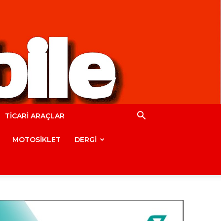
TİCARİ ARAÇLAR
MOTOSİKLET
DERGİ