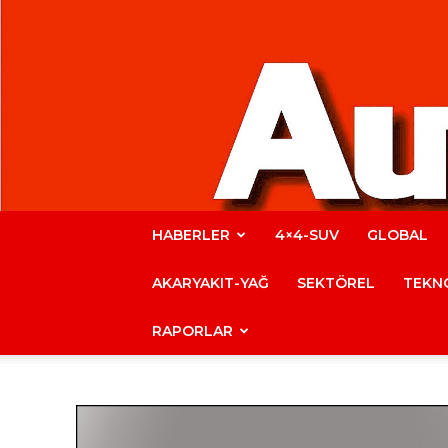
HABERLER
4×4-SUV
GLOBAL
AKARYAKIT-YAĞ
SEKTÖREL
TEKNO
RAPORLAR