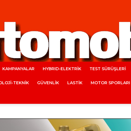
KAMPANYALAR
HYBRID-ELEKTRİK
TEST SÜRÜŞLERİ
Automobile
LOJİ-TEKNİK
GÜVENLİK
LASTİK
MOTOR SPORLARI
Magazine