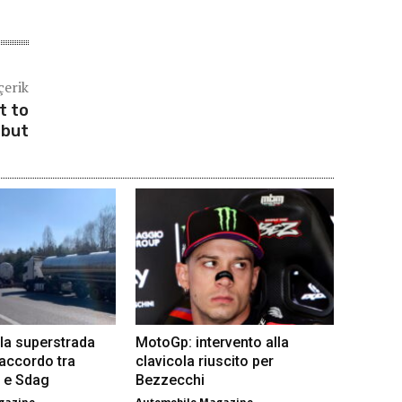
çerik
t to
ebut
la superstrada
MotoGp: intervento alla
 accordo tra
clavicola riuscito per
 e Sdag
Bezzecchi
gazine
Automobile Magazine