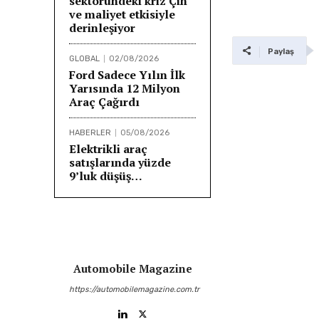
sektöründeki kriz Çin
ve maliyet etkisiyle
derinleşiyor
Paylaş
GLOBAL
02/08/2026
Ford Sadece Yılın İlk
Yarısında 12 Milyon
Araç Çağırdı
HABERLER
05/08/2026
Elektrikli araç
satışlarında yüzde
9’luk düşüş…
Automobile Magazine
https://automobilemagazine.com.tr