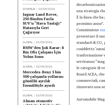
decarbonizzazion
GÜVENLİK
02/08/2026
una strategia che
Jaguar Land Rover,
È la linea che ha
250 Binden Fazla
SUV’u “Hava Yastığı”
prossimo anno”. 
Hatasıyla Geri
Commissione
eu
Çağırıyor
presentare il nu
standard di CO₂
GLOBAL
02/08/2026
BMW’den Şok Karar: 8
cosiddetto ‘omn
Bin Ofis Çalışanı İçin
trasformazione v
Yolun Sonu
serviranno “maggi
GLOBAL
02/08/2026
le categorie di v
Mercedes-Benz 5 bin
Board ACEA, che 
500 çalışanla yollarını
commerciali, cam
gönüllü ayrılık
formülüyle ayırdı
rinnovato una s
GLOBAL
02/08/2026
Automobile Magaz
Alman otomotiv