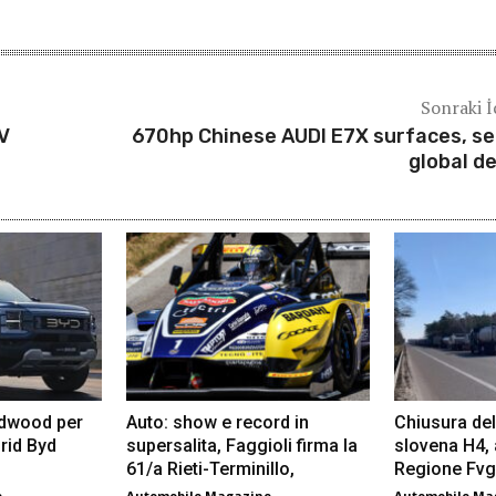
Sonraki İ
EV
670hp Chinese AUDI E7X surfaces, se
global d
odwood per
Auto: show e record in
Chiusura del
rid Byd
supersalita, Faggioli firma la
slovena H4,
61/a Rieti-Terminillo,
Regione Fvg
e
Automobile Magazine
Automobile Ma