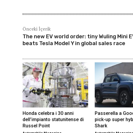
Önceki İçerik
The new EV world order: tiny Wuling Mini 
beats Tesla Model Y in global sales race
Honda celebra i 30 anni
Passerella a Go
dell’impianto statunitense di
pick-up super hyb
Russel Point
Shark
Automobile Magazine
Automobile Magazin