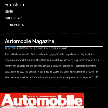
MOTOSİKLET
DERGİ
RAPORLAR
REPORTS
Automobile Magazine
TÜRKİYE CUMHURİYETİ ULUSAL RESMİ YAYINIDIR. ISSN NO: 2148-0001
Tüm hakları tarafımıza aittir. Web sitesi haberleri, yayın görüntüleri ve yazıları izinsiz hiçbir şekilde
kopyalanamaz veya alıntı yapılamaz. All rights of “Automobile Magazine” belong to a private company. It is a
monthly periodical and national publication in accordance with the press law. The responsibility of the
advertisements used in the content of our magazine belongs to the company that sends the views in the
advertisements or articles, and it is forbidden to quote the articles and photos in our magazine. 12.12.2012