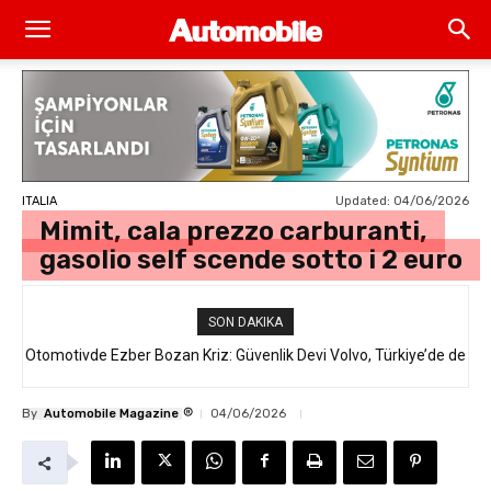
Updated:
04/06/2026
ITALIA
Mimit, cala prezzo carburanti,
gasolio self scende sotto i 2 euro
SON DAKIKA
Otomotivde Ezber Bozan Kriz: Güvenlik Devi Volvo, Türkiye’de de
Satılan 64 Binden Fazla SUV Modelini Geri Çağırıyor!
®
By
Automobile Magazine
04/06/2026