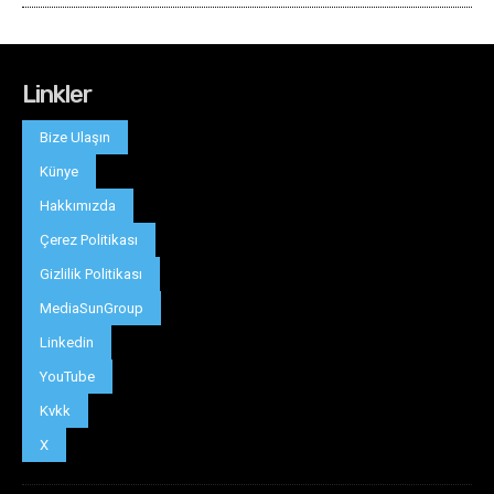
Linkler
Bize Ulaşın
Künye
Hakkımızda
Çerez Politikası
Gizlilik Politikası
MediaSunGroup
Linkedin
YouTube
Kvkk
X