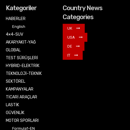
Kategoriler
Country News
Categories
HABERLER
English
UK
4×4-SUV
USA
AKARYAKIT-YAĞ
DE
GLOBAL
IT
TEST SÜRÜŞLERİ
HYBRID-ELEKTRİK
TEKNOLOJİ-TEKNİK
SEKTÖREL
KAMPANYALAR
TİCARİ ARAÇLAR
LASTİK
GÜVENLİK
MOTOR SPORLARI
Formula1-EN