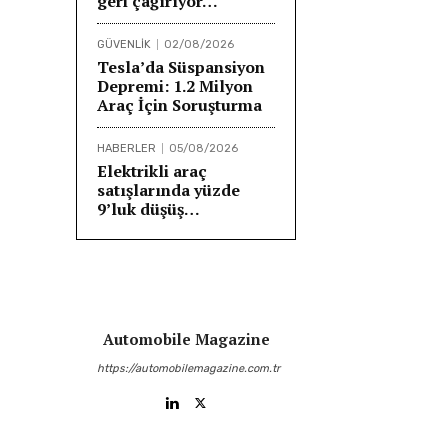
geri çağırıyor…
GÜVENLİK
02/08/2026
Tesla’da Süspansiyon
Depremi: 1.2 Milyon
Araç İçin Soruşturma
HABERLER
05/08/2026
Elektrikli araç
satışlarında yüzde
9’luk düşüş…
Automobile Magazine
https://automobilemagazine.com.tr