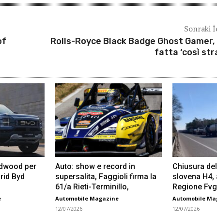
Sonraki İ
of
Rolls-Royce Black Badge Ghost Gamer,
fatta ‘così str
odwood per
Auto: show e record in
Chiusura del
rid Byd
supersalita, Faggioli firma la
slovena H4,
61/a Rieti-Terminillo,
Regione Fvg
e
Automobile Magazine
Automobile Ma
12/07/2026
12/07/2026