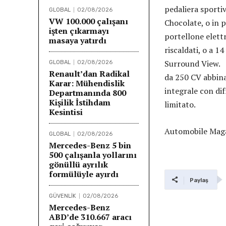
pedaliera sportiv
GLOBAL
02/08/2026
VW 100.000 çalışanı
Chocolate, o in 
işten çıkarmayı
portellone elettr
masaya yatırdı
riscaldati, o a 1
Surround View. M
GLOBAL
02/08/2026
Renault’dan Radikal
da 250 CV abbina
Karar: Mühendislik
integrale con di
Departmanında 800
Kişilik İstihdam
limitato.
Kesintisi
Automobile Magaz
GLOBAL
02/08/2026
Mercedes-Benz 5 bin
500 çalışanla yollarını
gönüllü ayrılık
formülüyle ayırdı
Paylaş
GÜVENLİK
02/08/2026
Mercedes-Benz
ABD’de 310.667 aracı