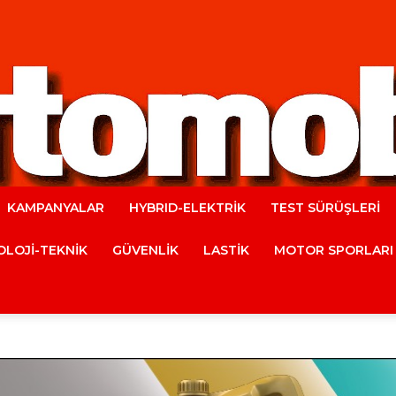
KAMPANYALAR
HYBRID-ELEKTRİK
TEST SÜRÜŞLERİ
Automobile
LOJİ-TEKNİK
GÜVENLİK
LASTİK
MOTOR SPORLARI
Magazine