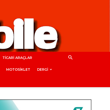
TİCARİ ARAÇLAR
MOTOSİKLET
DERGİ