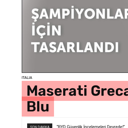
ITALIA
Maserati Greca
Blu
“BYD Güvenlik İncelemeleri Devrede!”
SON DAKIKA