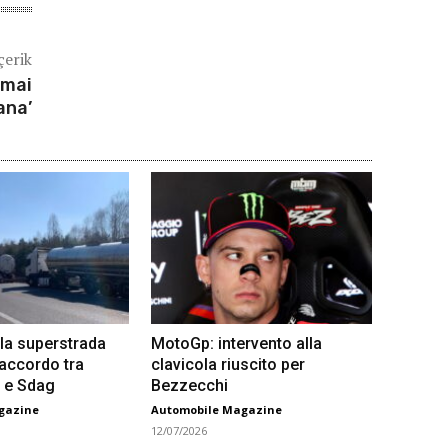
çerik
 mai
ana’
la superstrada
MotoGp: intervento alla
 accordo tra
clavicola riuscito per
 e Sdag
Bezzecchi
gazine
Automobile Magazine
12/07/2026