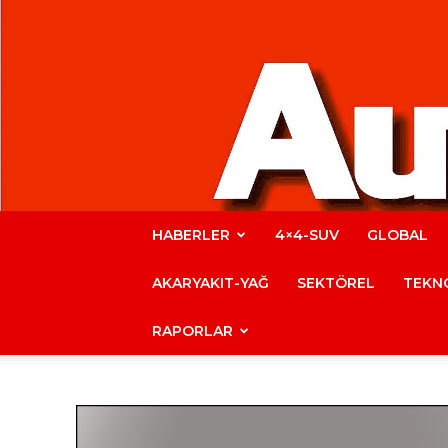
HABERLER
4×4-SUV
GLOBAL
AKARYAKIT-YAĞ
SEKTÖREL
TEKNO
RAPORLAR