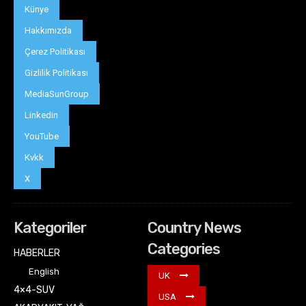
Künye
Hakkımızda
Çerez Politikası
Gizlilik Politikası
MediaSunGroup
Linkedin
YouTube
Kvkk
X
Kategoriler
Country News
Categories
HABERLER
English
UK
4×4-SUV
USA