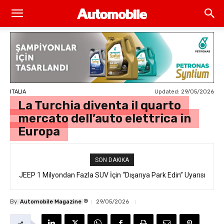
Updated:
29/05/2026
ITALIA
La Turchia diventa il quarto
mercato dell’auto elettrica in
Europa
SON DAKIKA
JEEP 1 Milyondan Fazla SUV İçin “Dışarıya Park Edin” Uyarısı
®
By
Automobile Magazine
29/05/2026