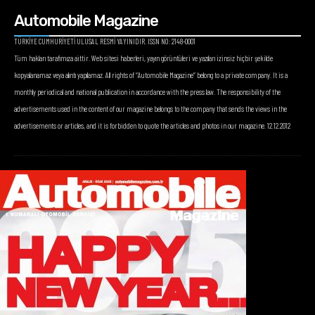
Automobile Magazine
TÜRKİYE CUMHURİYETİ ULUSAL RESMİ YAYINIDIR. ISSN NO: 2148-0001
Tüm hakları tarafımıza aittir. Web sitesi haberleri, yayın görüntüleri ve yazıları izinsiz hiçbir şekilde
kopyalanamaz veya alıntı yapılamaz. All rights of “Automobile Magazine” belong to a private company. It is a
monthly periodical and national publication in accordance with the press law. The responsibility of the
advertisements used in the content of our magazine belongs to the company that sends the views in the
advertisements or articles, and it is forbidden to quote the articles and photos in our magazine. 12.12.2012