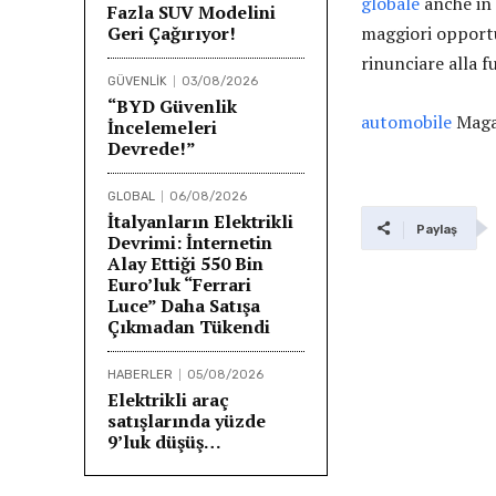
globale
anche in 
Fazla SUV Modelini
Geri Çağırıyor!
maggiori opportu
rinunciare alla f
GÜVENLİK
03/08/2026
“BYD Güvenlik
automobile
Maga
İncelemeleri
Devrede!”
GLOBAL
06/08/2026
İtalyanların Elektrikli
Paylaş
Devrimi: İnternetin
Alay Ettiği 550 Bin
Euro’luk “Ferrari
Luce” Daha Satışa
Çıkmadan Tükendi
HABERLER
05/08/2026
Elektrikli araç
satışlarında yüzde
9’luk düşüş…