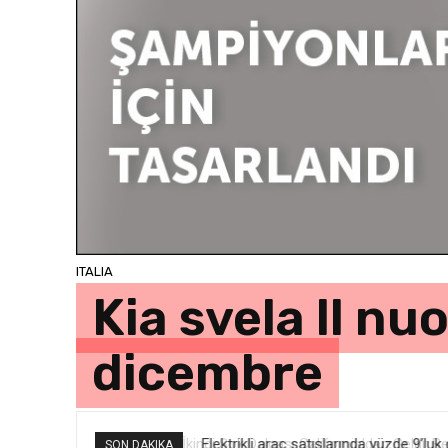
ITALIA
Kia svela ll nu
dicembre
Elektrikli araç satışlarında yüzde 9’luk
SON DAKIKA