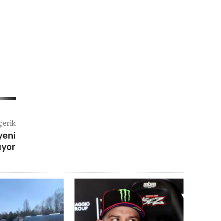
çerik
yeni
ıyor