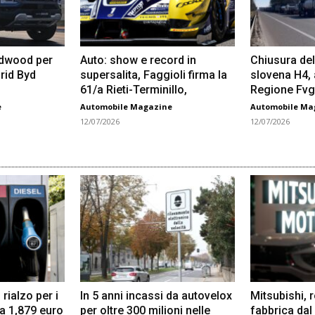
odwood per
Auto: show e record in
Chiusura del
rid Byd
supersalita, Faggioli firma la
slovena H4,
61/a Rieti-Terminillo,
Regione Fvg
e
Automobile Magazine
Automobile Ma
12/07/2026
12/07/2026
 rialzo per i
In 5 anni incassi da autovelox
Mitsubishi, 
 a 1,879 euro
per oltre 300 milioni nelle
fabbrica dal