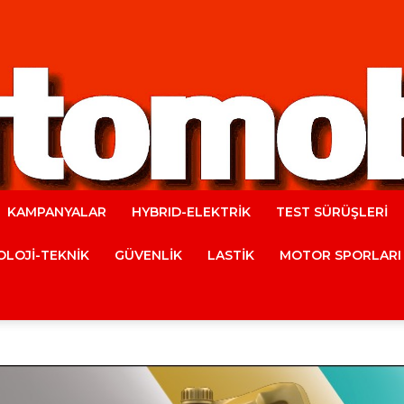
KAMPANYALAR
HYBRID-ELEKTRİK
TEST SÜRÜŞLERİ
Automobile
LOJİ-TEKNİK
GÜVENLİK
LASTİK
MOTOR SPORLARI
Magazine