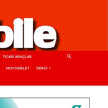
TİCARİ ARAÇLAR
MOTOSİKLET
DERGİ