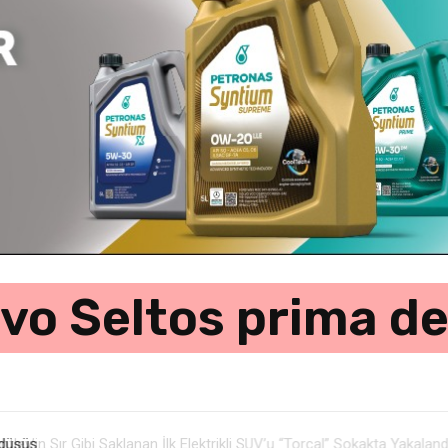
ovo Seltos prima del
 düşüş…