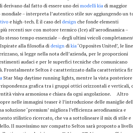
li derivano dal fatto di essere uno dei
modelli
kia
di maggior
lo mondiale – interpreta l’autentico stile suv aggiungendo un 
tivo
e high-tech. È il caso del
design
che fonde elementi
i più recenti suv con motore termico (Ice) all’aerodinamica –
allo stesso tempo essenziale – degli ultimi veicoli completamen
spirate alla filosofia di
design
di
kia
‘Opposites United’, le lin
erizzano, si legge nella nota dell’azienda, per le proporzioni
vestimenti audaci e per le superfici tecniche che comunicano
tà. Frontalmente Seltos è caratterizzato dalla caratteristica fi
ia
Star Map daytime running lights, mentre la vista posteriore
ispondenza grafica tra i gruppi ottici orizzontali e verticali, 
ntità visiva armoniosa e chiara da ogni angolazione. Altro
copre nelle immagini teaser è l’introduzione delle maniglie del
una soluzione ‘premium’ migliora l’efficienza aerodinamica e
nto stilistico ricercato, che va a sottolineare il mix di stile e
ello. Il nuovissimo suv compatto Seltos sarà proposto a livell