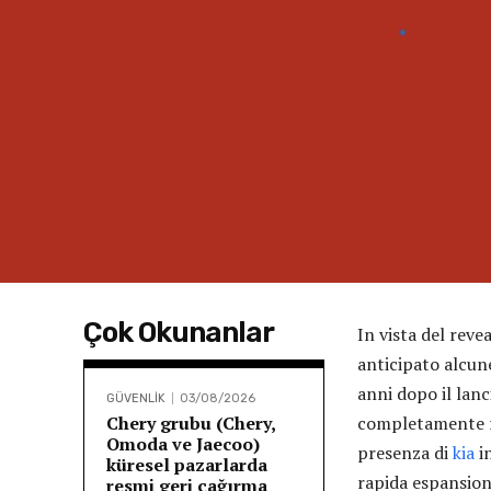
Çok Okunanlar
In vista del reve
anticipato alcun
anni dopo il lan
GÜVENLİK
03/08/2026
Chery grubu (Chery,
completamente ri
Omoda ve Jaecoo)
presenza di
kia
i
küresel pazarlarda
rapida espansion
resmi geri çağırma