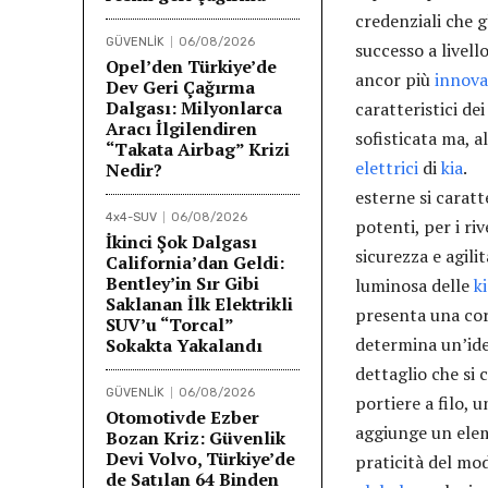
credenziali che g
GÜVENLİK
06/08/2026
successo a livel
Opel’den Türkiye’de
ancor più
innova
Dev Geri Çağırma
Dalgası: Milyonlarca
caratteristici de
Aracı İlgilendiren
sofisticata ma, 
“Takata Airbag” Krizi
elettrici
di
kia
. I
Nedir?
esterne si caratt
4x4-SUV
06/08/2026
potenti, per i ri
İkinci Şok Dalgası
sicurezza e agili
California’dan Geldi:
Bentley’in Sır Gibi
luminosa delle
k
Saklanan İlk Elektrikli
presenta una corr
SUV’u “Torcal”
determina un’ide
Sokakta Yakalandı
dettaglio che si 
GÜVENLİK
06/08/2026
portiere a filo, 
Otomotivde Ezber
aggiunge un eleme
Bozan Kriz: Güvenlik
Devi Volvo, Türkiye’de
praticità del mod
de Satılan 64 Binden