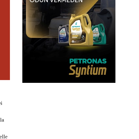
i
la
elle