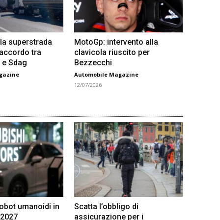
la superstrada
MotoGp: intervento alla
 accordo tra
clavicola riuscito per
 e Sdag
Bezzecchi
gazine
Automobile Magazine
12/07/2026
robot umanoidi in
Scatta l’obbligo di
 2027
assicurazione per i