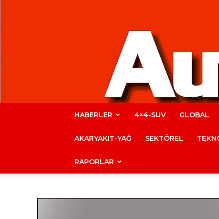
HABERLER
4×4-SUV
GLOBAL
AKARYAKIT-YAĞ
SEKTÖREL
TEKNO
RAPORLAR