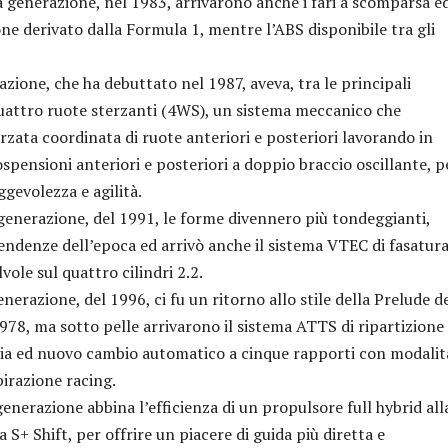
enerazione, nel 1983, arrivarono anche i fari a scomparsa e
one derivato dalla Formula 1, mentre l’ABS disponibile tra gli
ione, che ha debuttato nel 1987, aveva, tra le principali
quattro ruote sterzanti (4WS), un sistema meccanico che
rzata coordinata di ruote anteriori e posteriori lavorando in
ospensioni anteriori e posteriori a doppio braccio oscillante, p
gevolezza e agilità.
nerazione, del 1991, le forme divennero più tondeggianti,
endenze dell’epoca ed arrivò anche il sistema VTEC di fasatur
lvole sul quattro cilindri 2.2.
razione, del 1996, ci fu un ritorno allo stile della Prelude de
 1978, ma sotto pelle arrivarono il sistema ATTS di ripartizione
pia ed nuovo cambio automatico a cinque rapporti con modalit
pirazione racing.
nerazione abbina l’efficienza di un propulsore full hybrid all
S+ Shift, per offrire un piacere di guida più diretta e