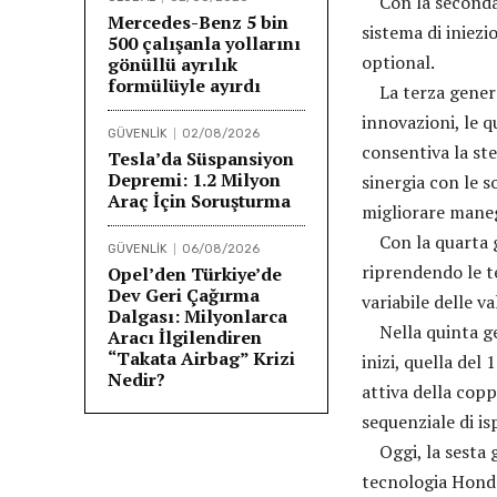
Con la seconda g
Mercedes-Benz 5 bin
sistema di iniezi
500 çalışanla yollarını
optional.
gönüllü ayrılık
formülüyle ayırdı
La terza generaz
innovazioni, le 
GÜVENLİK
02/08/2026
consentiva la ste
Tesla’da Süspansiyon
Depremi: 1.2 Milyon
sinergia con le s
Araç İçin Soruşturma
migliorare maneg
Con la quarta ge
GÜVENLİK
06/08/2026
riprendendo le t
Opel’den Türkiye’de
Dev Geri Çağırma
variabile delle va
Dalgası: Milyonlarca
Nella quinta gene
Aracı İlgilendiren
“Takata Airbag” Krizi
inizi, quella del
Nedir?
attiva della cop
sequenziale di is
Oggi, la sesta ge
tecnologia Honda 