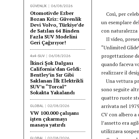
GÜVENLİK
06/08/2026
Otomotivde Ezber
Così, per celebr
Bozan Kriz: Güvenlik
un esemplare del
Devi Volvo, Türkiye’de
de Satılan 64 Binden
con naturalezza 
Fazla SUV Modelini
Il video, presen
Geri Çağırıyor!
“Unlimited Glide
progettazione del
4x4-SUV
06/08/2026
İkinci Şok Dalgası
quando faceva vo
California’dan Geldi:
realizzare il des
Bentley’in Sır Gibi
Saklanan İlk Elektrikli
Una vettura pres
SUV’u “Torcal”
sono seguite alt
Sokakta Yakalandı
quattro ruote ste
arrivata nel 197
GLOBAL
02/08/2026
VW 100.000 çalışanı
CV con albero a 
işten çıkarmayı
l’assetto era agi
masaya yatırdı
utilizzava sospen
GLOBAL
02/08/2026