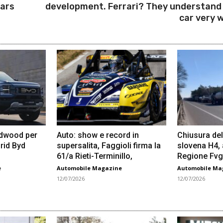
lars
development. Ferrari? They understand
car very w
odwood per
Auto: show e record in
Chiusura del
rid Byd
supersalita, Faggioli firma la
slovena H4,
61/a Rieti-Terminillo,
Regione Fvg
e
Automobile Magazine
Automobile Ma
12/07/2026
12/07/2026