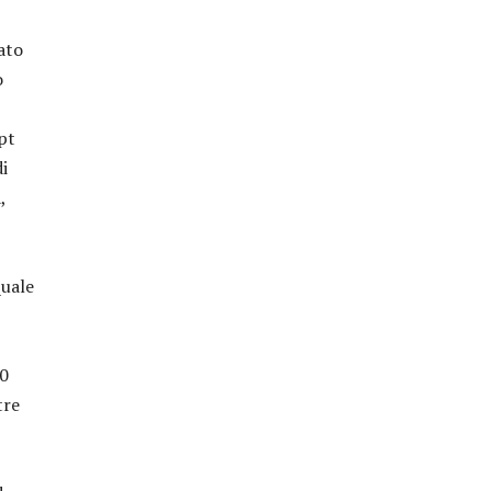
ato
o
pt
i
,
quale
80
tre