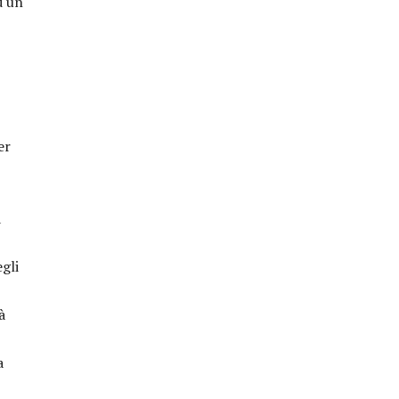
d un
er
a
gli
à
a