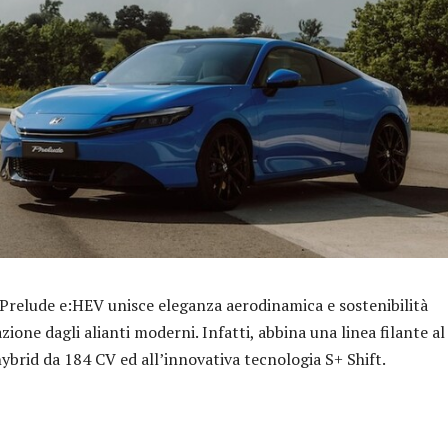
relude e:HEV unisce eleganza aerodinamica e sostenibilità
ione dagli alianti moderni. Infatti, abbina una linea filante al
ybrid da 184 CV ed all’innovativa tecnologia S+ Shift.