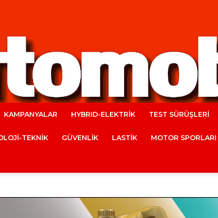
KAMPANYALAR
HYBRID-ELEKTRİK
TEST SÜRÜŞLERİ
Automobile
LOJİ-TEKNİK
GÜVENLİK
LASTİK
MOTOR SPORLARI
Magazine