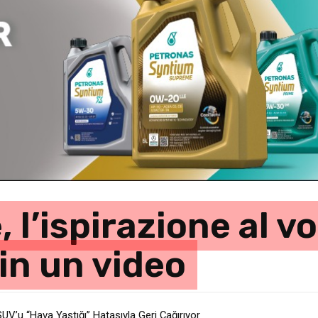
l’ispirazione al vo
 in un video
u “Hava Yastığı” Hatasıyla Geri Çağırıyor
geri çağırıyor…