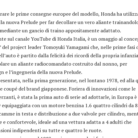
are le prime consegne europee del modello, Honda ha utilizz
la nuova Prelude per far decollare un vero aliante trainandol
mediante un gancio di traino appositamente adattato.
te sul canale YouTube di Honda Italia, è un omaggio al conce
” del project leader Tomoyuki Yamagami che, nelle prime fasi d
l’auto è partito dalla felicità dei ricordi della propria infanzia
lare un aliante radiocomandato costruito dal nonno, per
ign e l’ingegneria della nuova Prelude.
entata, nella prima generazione, nel lontano 1978, ed alla 
re coupé del brand giapponese. Foriera di innovazioni come le
rzanti, è stata la prima auto di serie ad adottarle, in Europa è
9 equipaggiata con un motore benzina 1.6 quattro cilindri da 
camme in testa e distribuzione a due valvole per cilindro, men
le e confortevole, ideale ad una vettura adatta a 4 adulti che
sioni indipendenti su tutte e quattro le ruote.