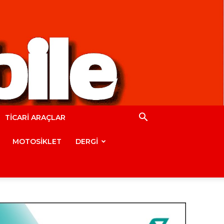
TİCARİ ARAÇLAR
MOTOSİKLET
DERGİ