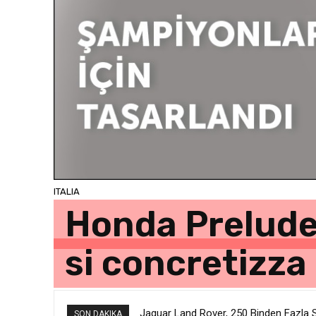
ITALIA
Honda Prelude, 
si concretizza
Jaguar Land Rover, 250 Binden Fazla SUV’
Mercedes-Benz ABD’de 310.667 aracı 
SON DAKIKA