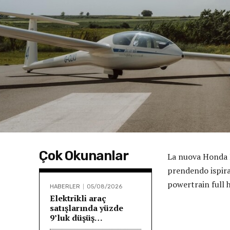
Çok Okunanlar
La nuova Honda P
prendendo ispiraz
powertrain full h
HABERLER
05/08/2026
Elektrikli araç
satışlarında yüzde
9’luk düşüş…