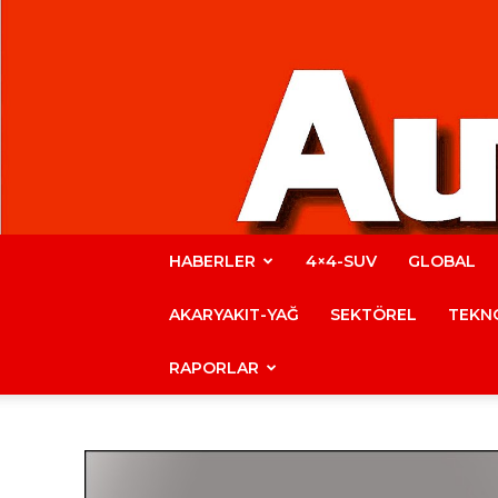
HABERLER
4×4-SUV
GLOBAL
AKARYAKIT-YAĞ
SEKTÖREL
TEKNO
RAPORLAR