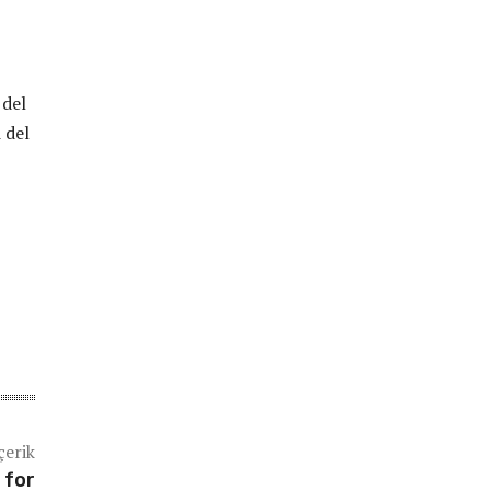
 del
 del
çerik
 for