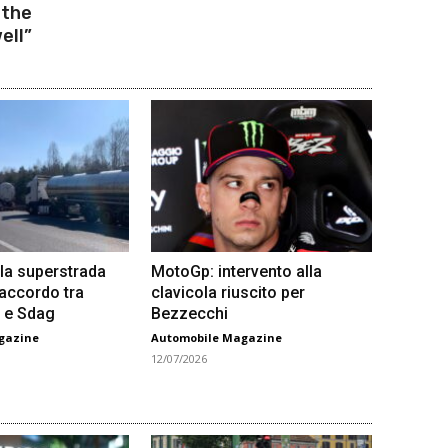
 the
ell”
la superstrada
MotoGp: intervento alla
 accordo tra
clavicola riuscito per
 e Sdag
Bezzecchi
gazine
Automobile Magazine
12/07/2026