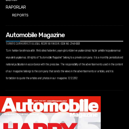
RAPORLAR
REPORTS
Automobile Magazine
TÜRKİYE CUMHURİYETİ ULUSAL RESMİ YAYINIDIR. ISSN NO: 2148-0001
Tüm hakları tarafımıza aittir. Web sitesi haberleri, yayın görüntüleri ve yazıları izinsiz hiçbir şekilde kopyalanamaz
veya alıntı yapılamaz. All rights of “Automobile Magazine” belong to a private company. It is a monthly periodical and
national publication in accordance with the press law. The responsibility of the advertisements used in the content
of our magazine belongs to the company that sends the views in the advertisements or articles, and it is
forbidden to quote the articles and photos in our magazine. 12.12.2012