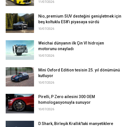
11/07/2026
Nio, premium SUV desteğini genişletmek için
beş koltuklu ES8’i piyasaya sürdü
10/07/2026
Weichai dünyanın ilk Çin VI hidrojen
motorunu onayladı
10/07/2026
Mini Oxford Edition tesisin 25. yıl dönümünü
kutluyor
10/07/2026
Pirelli, P Zero ailesini 300 OEM
homologasyonuyla sunuyor
10/07/2026
D Shark, Birleşik Krallık’taki manyetiklere