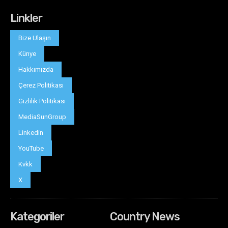
Linkler
Bize Ulaşın
Künye
Hakkımızda
Çerez Politikası
Gizlilik Politikası
MediaSunGroup
Linkedin
YouTube
Kvkk
X
Kategoriler
Country News