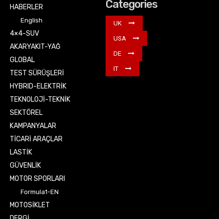
Categories
HABERLER
English
UK
4×4-SUV
USA
AKARYAKIT-YAĞ
DE
GLOBAL
IT
TEST SÜRÜŞLERİ
HYBRID-ELEKTRİK
TEKNOLOJİ-TEKNİK
SEKTÖREL
KAMPANYALAR
TİCARİ ARAÇLAR
LASTİK
GÜVENLİK
MOTOR SPORLARI
Formula1-EN
MOTOSİKLET
DERGİ