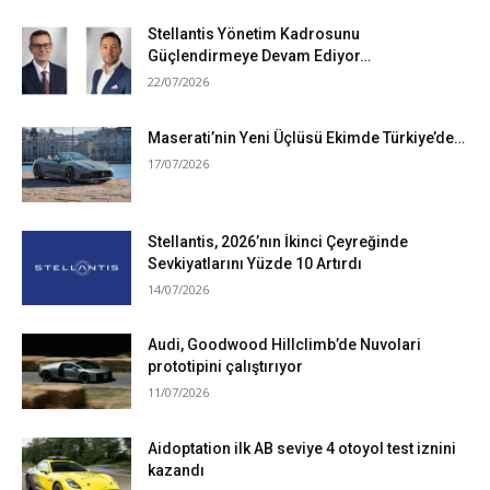
Stellantis Yönetim Kadrosunu
Güçlendirmeye Devam Ediyor…
22/07/2026
Maserati’nin Yeni Üçlüsü Ekimde Türkiye’de…
17/07/2026
Stellantis, 2026’nın İkinci Çeyreğinde
Sevkiyatlarını Yüzde 10 Artırdı
14/07/2026
Audi, Goodwood Hillclimb’de Nuvolari
prototipini çalıştırıyor
11/07/2026
Aidoptation ilk AB seviye 4 otoyol test iznini
kazandı