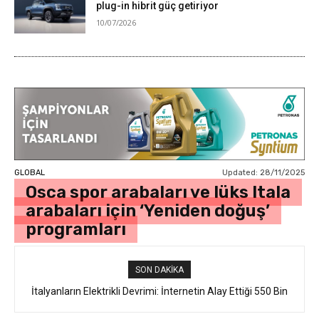
plug-in hibrit güç getiriyor
10/07/2026