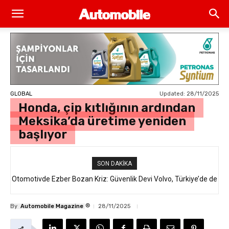
Updated:
28/11/2025
GLOBAL
Honda, çip kıtlığının ardından
Meksika’da üretime yeniden
başlıyor
SON DAKIKA
Otomotivde Ezber Bozan Kriz: Güvenlik Devi Volvo, Türkiye’de de
Satılan 64 Binden Fazla SUV Modelini Geri Çağırıyor!
®
By
Automobile Magazine
28/11/2025