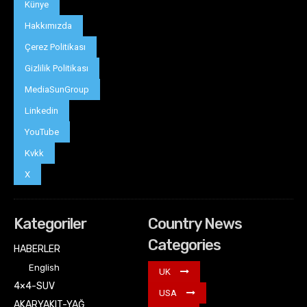
Künye
Hakkımızda
Çerez Politikası
Gizlilik Politikası
MediaSunGroup
Linkedin
YouTube
Kvkk
X
Kategoriler
Country News
Categories
HABERLER
English
UK
4×4-SUV
USA
AKARYAKIT-YAĞ