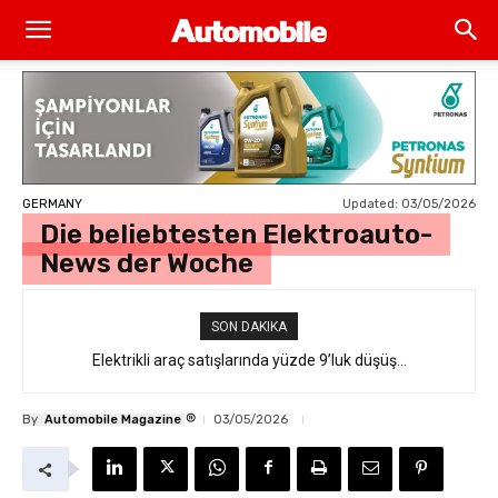
Updated:
03/05/2026
GERMANY
Die beliebtesten Elektroauto-
News der Woche
SON DAKIKA
Opel’den Türkiye’de Dev Geri Çağırma Dalgası: Milyonlarca Aracı
Elektrikli araç satışlarında yüzde 9’luk düşüş…
İlgilendiren “Takata Airbag” Krizi Nedir?
®
By
Automobile Magazine
03/05/2026