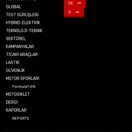
DE
GLOBAL
IT
TEST SÜRÜŞLERİ
HYBRID-ELEKTRİK
TEKNOLOJİ-TEKNİK
SEKTÖREL
KAMPANYALAR
TİCARİ ARAÇLAR
LASTİK
GÜVENLİK
MOTOR SPORLARI
Formula1-EN
MOTOSİKLET
DERGİ
RAPORLAR
REPORTS