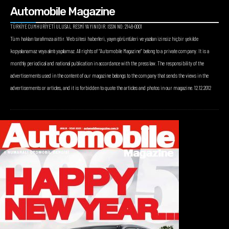
Automobile Magazine
TÜRKİYE CUMHURİYETİ ULUSAL RESMİ YAYINIDIR. ISSN NO: 2148-0001
Tüm hakları tarafımıza aittir. Web sitesi haberleri, yayın görüntüleri ve yazıları izinsiz hiçbir şekilde
kopyalanamaz veya alıntı yapılamaz. All rights of “Automobile Magazine” belong to a private company. It is a
monthly periodical and national publication in accordance with the press law. The responsibility of the
advertisements used in the content of our magazine belongs to the company that sends the views in the
advertisements or articles, and it is forbidden to quote the articles and photos in our magazine. 12.12.2012