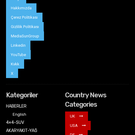
Hakkımızda
Çerez Politikası
Gizlilik Politikası
MediaSunGroup
Linkedin
YouTube
Kvkk
X
Kategoriler
Country News
Categories
HABERLER
English
UK
4×4-SUV
USA
AKARYAKIT-YAĞ
DE