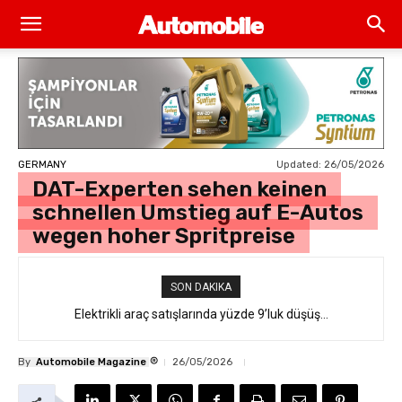
Updated:
26/05/2026
GERMANY
DAT-Experten sehen keinen
schnellen Umstieg auf E-Autos
wegen hoher Spritpreise
SON DAKIKA
İtalyanların Elektrikli Devrimi: İnternetin Alay Ettiği 550 Bin
Elektrikli araç satışlarında yüzde 9’luk düşüş…
Euro’luk “Ferrari Luce” Daha Satışa Çıkmadan Tükendi
®
By
Automobile Magazine
26/05/2026