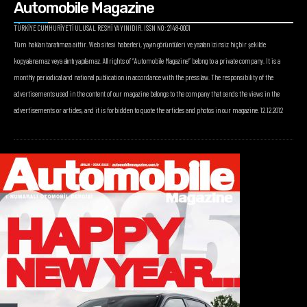
Automobile Magazine
TÜRKİYE CUMHURİYETİ ULUSAL RESMİ YAYINIDIR. ISSN NO: 2148-0001
Tüm hakları tarafımıza aittir. Web sitesi haberleri, yayın görüntüleri ve yazıları izinsiz hiçbir şekilde
kopyalanamaz veya alıntı yapılamaz. All rights of “Automobile Magazine” belong to a private company. It is a
monthly periodical and national publication in accordance with the press law. The responsibility of the
advertisements used in the content of our magazine belongs to the company that sends the views in the
advertisements or articles, and it is forbidden to quote the articles and photos in our magazine. 12.12.2012