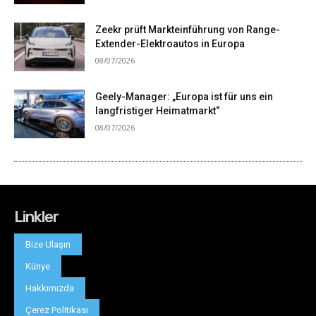
Linkler
Bize Ulaşın
Künye
Hakkımızda
Çerez Politikası