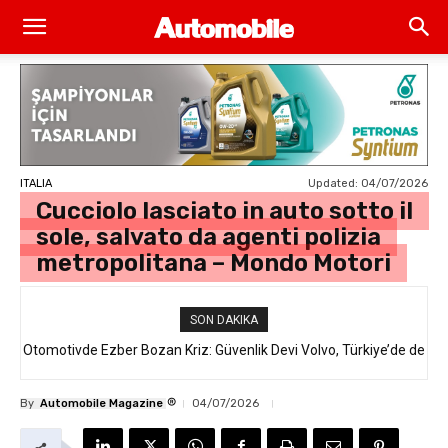
Updated:
04/07/2026
ITALIA
Cucciolo lasciato in auto sotto il
sole, salvato da agenti polizia
metropolitana – Mondo Motori
SON DAKIKA
Otomotivde Ezber Bozan Kriz: Güvenlik Devi Volvo, Türkiye’de de
Satılan 64 Binden Fazla SUV Modelini Geri Çağırıyor!
®
By
Automobile Magazine
04/07/2026