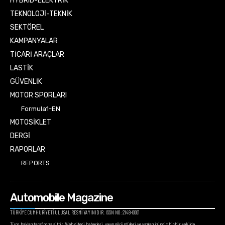
HYBRID-ELEKTRİK
TEKNOLOJİ-TEKNİK
SEKTÖREL
KAMPANYALAR
TİCARİ ARAÇLAR
LASTİK
GÜVENLİK
MOTOR SPORLARI
Formula1-EN
MOTOSİKLET
DERGİ
RAPORLAR
REPORTS
Automobile Magazine
TÜRKİYE CUMHURİYETİ ULUSAL RESMİ YAYINIDIR. ISSN NO: 2148-0001
Tüm hakları tarafımıza aittir. Web sitesi haberleri, yayın görüntüleri ve yazıları izinsiz hiçbir şekilde