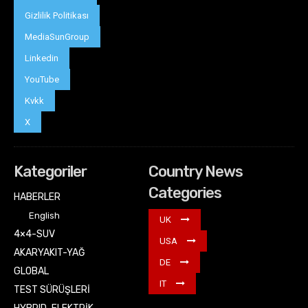
Gizlilik Politikası
MediaSunGroup
Linkedin
YouTube
Kvkk
X
Kategoriler
Country News
Categories
HABERLER
English
UK
4×4-SUV
USA
AKARYAKIT-YAĞ
DE
GLOBAL
IT
TEST SÜRÜŞLERİ