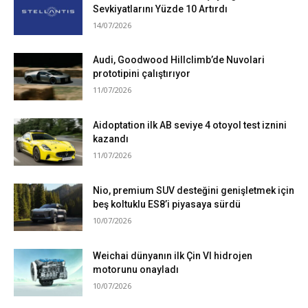
Sevkiyatlarını Yüzde 10 Artırdı
14/07/2026
Audi, Goodwood Hillclimb’de Nuvolari
prototipini çalıştırıyor
11/07/2026
Aidoptation ilk AB seviye 4 otoyol test iznini
kazandı
11/07/2026
Nio, premium SUV desteğini genişletmek için
beş koltuklu ES8’i piyasaya sürdü
10/07/2026
Weichai dünyanın ilk Çin VI hidrojen
motorunu onayladı
10/07/2026