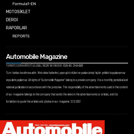
Formula1-EN
MOTOSİKLET
DERGİ
RAPORLAR
REPORTS
Automobile Magazine
TÜRKİYE CUMHURİYETİ ULUSAL RESMİ YAYINIDIR. ISSN NO: 2148-0001
Tüm hakları tarafımıza aittir. Web sitesi haberleri, yayın görüntüleri ve yazıları izinsiz hiçbir şekilde kopyalanamaz
veya alıntı yapılamaz. All rights of “Automobile Magazine” belong to a private company. It is a monthly periodical and
national publication in accordance with the press law. The responsibility of the advertisements used in the content
of our magazine belongs to the company that sends the views in the advertisements or articles, and it is
forbidden to quote the articles and photos in our magazine. 12.12.2012