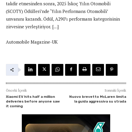
takdir etmesinden sonra, 2025 İskoç Yılın Otomobili
(SCOTY) Ödülleri’nde ‘Yılın Performans Otomobili’
unvanını kazandı. Ödül, A290’ı performans kategorisinin
zirvesine yerleştiriyor. […]
Automobile Magazine-UK
Önceki İçerik
Sonraki İçerik
Xiaomi EV hits half а million
Nuovo brevetto McLaren limita
deliveries before anyone saw
la guida aggressiva su strada
it coming